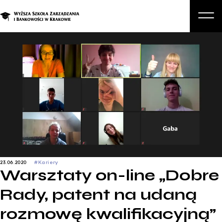
O nas
Studia
Studia podyplomowe i kursy
Kandydat
Student
Biznes
23.06.2020
#Kariery
Zapisz się na studia
Warsztaty on-line „Dobre
Rady, patent na udaną
rozmowę kwalifikacyjną”