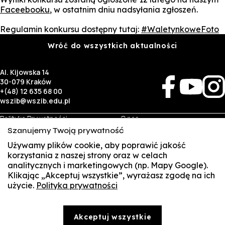
Faceebooku
, w ostatnim dniu nadsyłania zgłoszeń.
Regulamin konkursu dostępny tutaj:
#WaletynkoweFoto
Wróć do wszystkich aktualności
Al. Kijowska 14
30-079 Kraków
+(48) 12 635 68 00
wszib@wszib.edu.pl
Polityka Prywatności
O nas
RODO
Rekrutacja
Szanujemy Twoją prywatność
BIP
Studia
Używamy plików cookie, aby poprawić jakość
Identyfikacja wizualna
Kontakt
korzystania z naszej strony oraz w celach
analitycznych i marketingowych (np. Mapy Google).
Biznes
Student
Klikając „Akceptuj wszystkie”, wyrażasz zgodę na ich
Wynajem sal
Multis Multum
użycie.
Polityka prywatności
SUSZI
Targi pracy
Biblioteka
Samorząd
SAKE
© Copyright by Wyższa Szkoła Zarządzania i Bankowości w Krakowie (WSZIB)
Akceptuj wszystkie
Treści zawarte na stronie www.wszib.edu.pl oraz jej podstronach stanowią, o ile nie wskazano