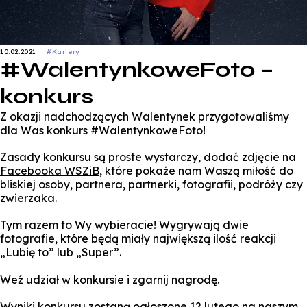
10.02.2021
#Kariery
#WalentynkoweFoto –
konkurs
Z okazji nadchodzących Walentynek przygotowaliśmy
dla Was konkurs #WalentynkoweFoto!
Zasady konkursu są proste wystarczy, dodać zdjęcie na
Facebooka WSZiB
, które pokaże nam Waszą miłość do
bliskiej osoby, partnera, partnerki, fotografii, podróży czy
zwierzaka.
Tym razem to Wy wybieracie! Wygrywają dwie
fotografie, które będą miały największą ilość reakcji
„Lubię to” lub „Super”.
Weź udział w konkursie i zgarnij nagrodę.
Wyniki konkursu zostaną ogłoszone 12 lutego na naszym