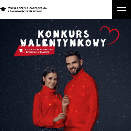
O nas
Studia
Studia podyplomowe i kursy
Kandydat
Student
Biznes
Zapisz się na studia