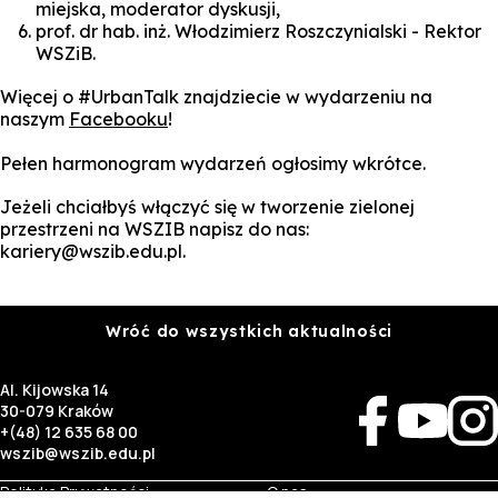
miejska, moderator dyskusji,
prof. dr hab. inż. Włodzimierz Roszczynialski - Rektor
WSZiB.
Więcej o #UrbanTalk znajdziecie w wydarzeniu na
naszym
Facebooku
!
Pełen harmonogram wydarzeń ogłosimy wkrótce.
Jeżeli chciałbyś włączyć się w tworzenie zielonej
przestrzeni na WSZIB napisz do nas:
kariery@wszib.edu.pl.
Wróć do wszystkich aktualności
Al. Kijowska 14
30-079 Kraków
+(48) 12 635 68 00
wszib@wszib.edu.pl
Polityka Prywatności
O nas