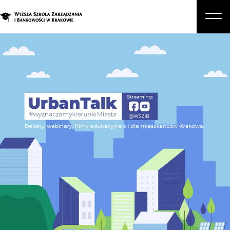
O nas
Studia
Studia podyplomowe i kursy
Kandydat
Student
Biznes
Zapisz się na studia