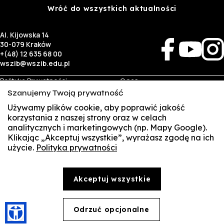
Wróć do wszystkich aktualności
Al. Kijowska 14
30-079 Kraków
+(48) 12 635 68 00
wszib@wszib.edu.pl
Polityka Prywatności
O nas
RODO
Rekrutacja
Szanujemy Twoją prywatność
BIP
Studia
Używamy plików cookie, aby poprawić jakość
Identyfikacja wizualna
Kontakt
korzystania z naszej strony oraz w celach
analitycznych i marketingowych (np. Mapy Google).
Biznes
Student
Klikając „Akceptuj wszystkie”, wyrażasz zgodę na ich
Wynajem sal
Multis Multum
użycie.
Polityka prywatności
SUSZI
Targi pracy
Biblioteka
Samorząd
SAKE
© Copyright by Wyższa Szkoła Zarządzania i Bankowości w Krakowie (WSZIB)
Akceptuj wszystkie
Treści zawarte na stronie www.wszib.edu.pl oraz jej podstronach stanowią, o ile nie wskazano
Webmail
inaczej, utwory w rozumieniu właściwych przepisów, do których prawa majątkowe autorskie
przysługują WSZIB. Bez uprzedniej zgody WSZIB zabrania się w stosunku do tych treści oraz ich
części: kopiowania, reprodukowania, modyfikowania, dystrybuowania, publikowania,
Office 365
wyświetlania, utrwalania oraz wykorzystywania w jakiejkolwiek innej formie. Ograniczenia
Odrzuć opcjonalne
🍪
powyższe nie dotyczą dozwolonego użytku osobistego.