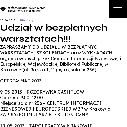
25.04.2013
#Kariery
Udział w bezpłatnych
O nas
warsztatach!!!
Studia
ZAPRASZAMY DO UDZIAŁU W BEZPŁATNYCH
Studia podyplomowe i kursy
WARSZTATACH, SZKOLENIACH oraz WYKŁADACH
organizowanych przez Centrum Informacji Biznesowej i
Kandydat
Europejskiej Wojewódzkiej Biblioteki Publicznej w
Krakowie (ul. Rajska 1, II piętro, sala nr 256).
Student
OFERTA: MAJ 2013
Biznes
9-05-2013 – ROZGRYWKA CASHFLOW
Zapisz się na studia
Godzina: 9.00-12.00
Miejsce: sala nr 256 – CENTRUM INFORMACJI
BIZNESOWEJ I EUROPEJSKIEJ WBP w Krakowie
ZAPISY: FORMULARZ ELEKTRONICZNY
10-05-2013 – TARGI PRACY W KRAKOWIE