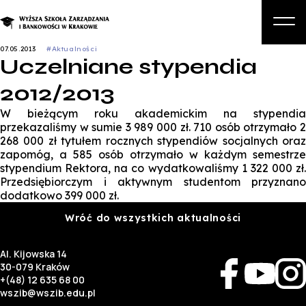
07.05.2013
#Aktualności
Uczelniane stypendia
O nas
2012/2013
Studia
W bieżącym roku akademickim na stypendia
Studia podyplomowe i kursy
przekazaliśmy w sumie 3 989 000 zł. 710 osób otrzymało 2
268 000 zł tytułem rocznych stypendiów socjalnych oraz
Kandydat
zapomóg, a 585 osób otrzymało w każdym semestrze
stypendium Rektora, na co wydatkowaliśmy 1 322 000 zł.
Student
Przedsiębiorczym i aktywnym studentom przyznano
dodatkowo 399 000 zł.
Biznes
Wróć do wszystkich aktualności
Zapisz się na studia
Al. Kijowska 14
30-079 Kraków
+(48) 12 635 68 00
wszib@wszib.edu.pl