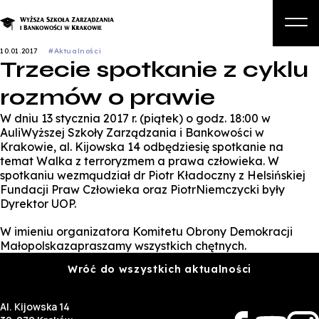
10.01.2017
#Aktualności
Trzecie spotkanie z cyklu
O nas
rozmów o prawie
Studia
W dniu 13 stycznia 2017 r. (piątek) o godz. 18:00 w
Studia podyplomowe i kursy
AuliWyższej Szkoły Zarządzania i Bankowości w
Krakowie, al. Kijowska 14 odbędziesię spotkanie na
Kandydat
temat Walka z terroryzmem a prawa człowieka. W
spotkaniu wezmąudział dr Piotr Kładoczny z Helsińskiej
Student
Fundacji Praw Człowieka oraz PiotrNiemczycki były
Dyrektor UOP.
Biznes
W imieniu organizatora Komitetu Obrony Demokracji
Zapisz się na studia
Małopolskazapraszamy wszystkich chętnych.
Wróć do wszystkich aktualności
Al. Kijowska 14