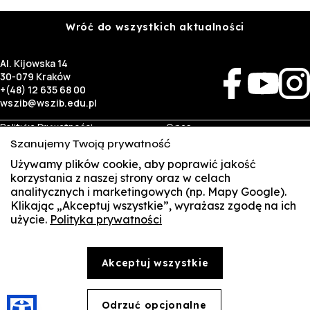
Wróć do wszystkich aktualności
Al. Kijowska 14
30-079 Kraków
+(48) 12 635 68 00
wszib@wszib.edu.pl
Polityka Prywatności
O nas
RODO
Rekrutacja
Szanujemy Twoją prywatność
BIP
Studia
Używamy plików cookie, aby poprawić jakość
Identyfikacja wizualna
Kontakt
korzystania z naszej strony oraz w celach
analitycznych i marketingowych (np. Mapy Google).
Biznes
Student
Klikając „Akceptuj wszystkie”, wyrażasz zgodę na ich
Wynajem sal
Multis Multum
użycie.
Polityka prywatności
SUSZI
Targi pracy
Biblioteka
Samorząd
SAKE
© Copyright by Wyższa Szkoła Zarządzania i Bankowości w Krakowie (WSZIB)
Akceptuj wszystkie
Treści zawarte na stronie www.wszib.edu.pl oraz jej podstronach stanowią, o ile nie wskazano
Webmail
inaczej, utwory w rozumieniu właściwych przepisów, do których prawa majątkowe autorskie
przysługują WSZIB. Bez uprzedniej zgody WSZIB zabrania się w stosunku do tych treści oraz ich
części: kopiowania, reprodukowania, modyfikowania, dystrybuowania, publikowania,
Office 365
wyświetlania, utrwalania oraz wykorzystywania w jakiejkolwiek innej formie. Ograniczenia
Odrzuć opcjonalne
🍪