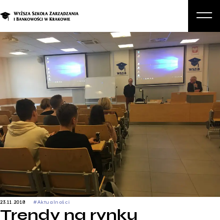
O nas
Studia
Studia podyplomowe i kursy
Kandydat
Student
Biznes
Zapisz się na studia
23.11.2018
#Aktualności
Trendy na rynku