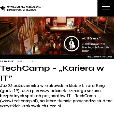
O nas
Studia
Studia podyplomowe i kursy
Kandydat
15.10.2013
#Aktualności
TechCamp – „Kariera w
Student
IT”
Biznes
Już 23 października w krakowskim klubie Lizard King
Zapisz się na studia
(godz. 19) rusza pierwszy odcinek trzeciego sezonu
bezpłatnych spotkań pasjonatów IT – TechCamp
(www.techcamp.pl), na które tłumnie przychodzą studenci
wszystkich krakowskich uczelni.