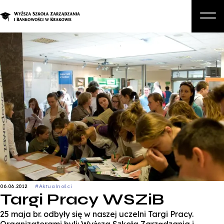
O nas
Studia
Studia podyplomowe i kursy
Kandydat
Student
Biznes
Zapisz się na studia
06.06.2012
#Aktualności
Targi Pracy WSZiB
25 maja br. odbyły się w naszej uczelni Targi Pracy.