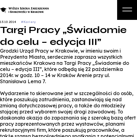
13.10.2014
#Kariery
Targi Pracy „Świadomie
O nas
do celu – edycja III”
Studia
Grodzki Urząd Pracy w Krakowie, w imieniu swoim i
Studia podyplomowe i kursy
Prezydenta Miasta, serdecznie zaprasza wszystkich
mieszkańców Krakowa na Targi Pracy „Świadomie do
Kandydat
celu – edycja III”, które odbędą się 22 października
2014r. w godz. 10 – 14 w Kraków Arenie przy ul.
Student
Stanisława Lema 7.
Biznes
Wydarzenie to skierowane jest w szczególności do osób,
które poszukują zatrudnienia, zastanawiają się nad
Zapisz się na studia
zmianą dotychczasowej pracy, a także do młodzieży
stojącej przed wyborem swojej drogi zawodowej. To
doskonała okazja do zapoznania się z szeroką bazą ofert
pracy zaprezentowanych przez wystawców, planami
rekrutacyjnymi firm, które poszukują pracowników, a
także szansa bezpośredniego spotkania z potencjalnymi