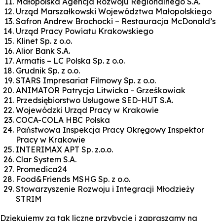
Małopolska Agencja Rozwoju Regionalnego S.A.
Urząd Marszałkowski Województwa Małopolskiego
Safron Andrew Brochocki – Restauracja McDonald’s
Urząd Pracy Powiatu Krakowskiego
Klinet Sp. z o.o.
Alior Bank S.A.
Armatis – LC Polska Sp. z o.o.
Grudnik Sp. z o.o.
STARS Impresariat Filmowy Sp. z o.o.
ANIMATOR Patrycja Litwicka - Grześkowiak
Przedsiębiorstwo Usługowe SED-HUT S.A.
Wojewódzki Urząd Pracy w Krakowie
COCA-COLA HBC Polska
Państwowa Inspekcja Pracy Okręgowy Inspektor
Pracy w Krakowie
INTERIMAX APT Sp. z.o.o.
Clar System S.A.
Promedica24
Food&Friends MSHG Sp. z o.o.
Stowarzyszenie Rozwoju i Integracji Młodzieży
STRIM
Dziękujemy za tak liczne przybycie i zapraszamy na