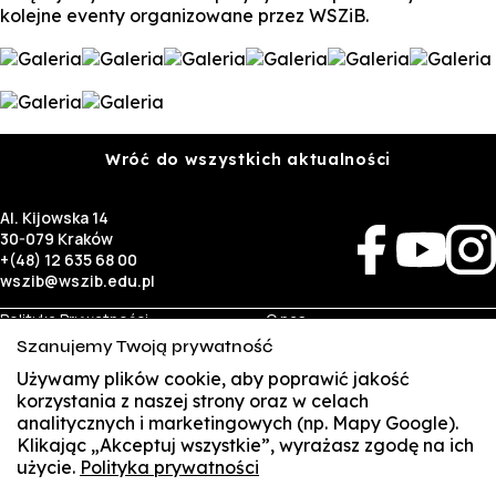
kolejne eventy organizowane przez WSZiB.
Wróć do wszystkich aktualności
Al. Kijowska 14
30-079 Kraków
+(48) 12 635 68 00
wszib@wszib.edu.pl
Polityka Prywatności
O nas
RODO
Rekrutacja
Szanujemy Twoją prywatność
BIP
Studia
Używamy plików cookie, aby poprawić jakość
Identyfikacja wizualna
Kontakt
korzystania z naszej strony oraz w celach
analitycznych i marketingowych (np. Mapy Google).
Biznes
Student
Klikając „Akceptuj wszystkie”, wyrażasz zgodę na ich
Wynajem sal
Multis Multum
użycie.
Polityka prywatności
SUSZI
Targi pracy
Biblioteka
Samorząd