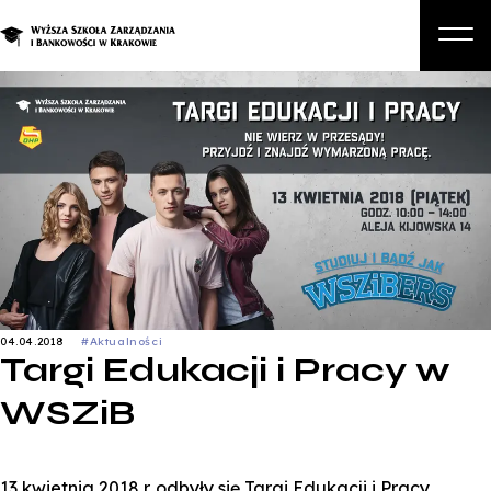
O nas
Studia
Studia podyplomowe i kursy
Kandydat
Student
Biznes
04.04.2018
#Aktualności
Targi Edukacji i Pracy w
Zapisz się na studia
WSZiB
13 kwietnia 2018 r. odbyły się Targi Edukacji i Pracy