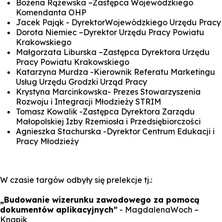
Bożena Rążewska –Zastępca Wojewódzkiego
Komendanta OHP
Jacek Pająk - DyrektorWojewódzkiego Urzędu Pracy
Dorota Niemiec –Dyrektor Urzędu Pracy Powiatu
Krakowskiego
Małgorzata Liburska –Zastępca Dyrektora Urzędu
Pracy Powiatu Krakowskiego
Katarzyna Murdza -Kierownik Referatu Marketingu
Usług Urzędu Grodzki Urząd Pracy
Krystyna Marcinkowska- Prezes Stowarzyszenia
Rozwoju i Integracji Młodzieży STRIM
Tomasz Kowalik -Zastępca Dyrektora Zarządu
Małopolskiej Izby Rzemiosła i Przedsiębiorczości
Agnieszka Stachurska -Dyrektor Centrum Edukacji i
Pracy Młodzieży
W czasie targów odbyły się prelekcje tj.:
„Budowanie wizerunku zawodowego za pomocą
dokumentów aplikacyjnych”
- MagdalenaWoch –
Knapik