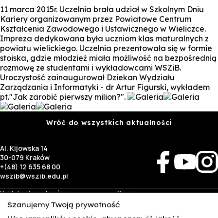
11 marca 2015r. Uczelnia brała udział w Szkolnym Dniu
Kariery organizowanym przez Powiatowe Centrum
Kształcenia Zawodowego i Ustawicznego w Wieliczce.
Impreza dedykowana była uczniom klas maturalnych z
powiatu wielickiego. Uczelnia prezentowała się w formie
stoiska, gdzie młodzież miała możliwość na bezpośrednią
rozmowę ze studentami i wykładowcami WSZiB.
Uroczystość zainaugurował Dziekan Wydziału
Zarządzania i Informatyki - dr Artur Figurski, wykładem
pt."Jak zarobić pierwszy milion?".
Wróć do wszystkich aktualności
Al. Kijowska 14
30-079 Kraków
+(48) 12 635 68 00
wszib@wszib.edu.pl
Polityka Prywatności
O nas
RODO
Rekrutacja
Szanujemy Twoją prywatność
BIP
Studia