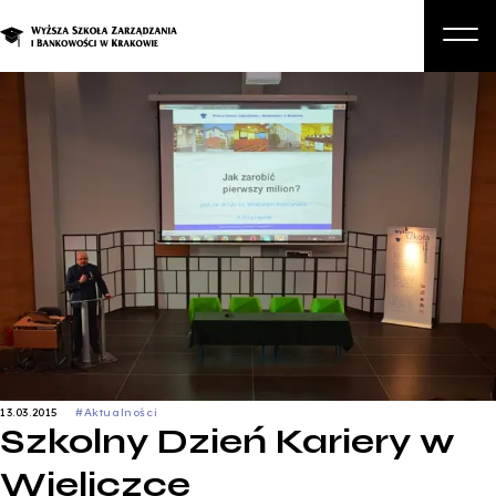
O nas
Studia
Studia podyplomowe i kursy
Kandydat
Student
Biznes
Zapisz się na studia
13.03.2015
#Aktualności
Szkolny Dzień Kariery w
Wieliczce