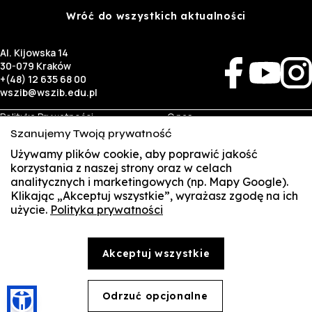
Wróć do wszystkich aktualności
Al. Kijowska 14
30-079 Kraków
+(48) 12 635 68 00
wszib@wszib.edu.pl
Polityka Prywatności
O nas
RODO
Rekrutacja
Szanujemy Twoją prywatność
BIP
Studia
Używamy plików cookie, aby poprawić jakość
Identyfikacja wizualna
Kontakt
korzystania z naszej strony oraz w celach
analitycznych i marketingowych (np. Mapy Google).
Biznes
Student
Klikając „Akceptuj wszystkie”, wyrażasz zgodę na ich
Wynajem sal
Multis Multum
użycie.
Polityka prywatności
SUSZI
Targi pracy
Biblioteka
Samorząd
SAKE
© Copyright by Wyższa Szkoła Zarządzania i Bankowości w Krakowie (WSZIB)
Akceptuj wszystkie
Treści zawarte na stronie www.wszib.edu.pl oraz jej podstronach stanowią, o ile nie wskazano
Webmail
inaczej, utwory w rozumieniu właściwych przepisów, do których prawa majątkowe autorskie
przysługują WSZIB. Bez uprzedniej zgody WSZIB zabrania się w stosunku do tych treści oraz ich
części: kopiowania, reprodukowania, modyfikowania, dystrybuowania, publikowania,
Office 365
wyświetlania, utrwalania oraz wykorzystywania w jakiejkolwiek innej formie. Ograniczenia
Odrzuć opcjonalne
🍪
powyższe nie dotyczą dozwolonego użytku osobistego.