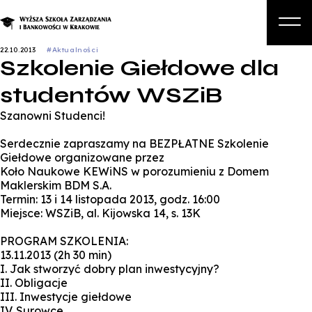
22.10.2013
#Aktualności
Szkolenie Giełdowe dla
O nas
studentów WSZiB
Studia
Szanowni Studenci!
Studia podyplomowe i kursy
Serdecznie zapraszamy na BEZPŁATNE Szkolenie
Kandydat
Giełdowe organizowane przez
Koło Naukowe KEWiNS w porozumieniu z Domem
Student
Maklerskim BDM S.A.
Termin: 13 i 14 listopada 2013, godz. 16:00
Biznes
Miejsce: WSZiB, al. Kijowska 14, s. 13K
Zapisz się na studia
PROGRAM SZKOLENIA:
13.11.2013 (2h 30 min)
I. Jak stworzyć dobry plan inwestycyjny?
II. Obligacje
III. Inwestycje giełdowe
IV. Surowce