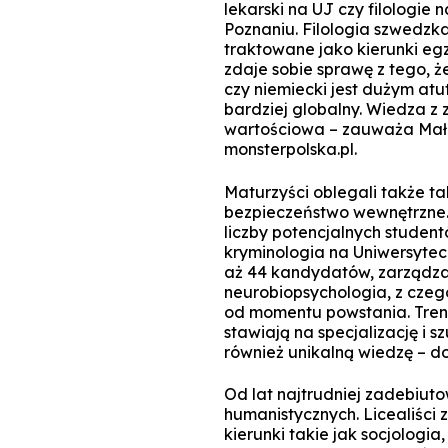
lekarski na UJ czy filologi
Poznaniu. Filologia szwedzka
traktowane jako kierunki eg
zdaje sobie sprawę z tego, ż
czy niemiecki jest dużym atu
bardziej globalny. Wiedza z 
wartościowa – zauważa Małg
monsterpolska.pl.
Maturzyści oblegali także ta
bezpieczeństwo wewnętrzne. U
liczby potencjalnych studentó
kryminologia na Uniwersytec
aż 44 kandydatów, zarządzani
neurobiopsychologia, z czeg
od momentu powstania. Trend
stawiają na specjalizację i s
również unikalną wiedzę – 
Od lat najtrudniej zadebiu
humanistycznych. Licealiści
kierunki takie jak socjologia