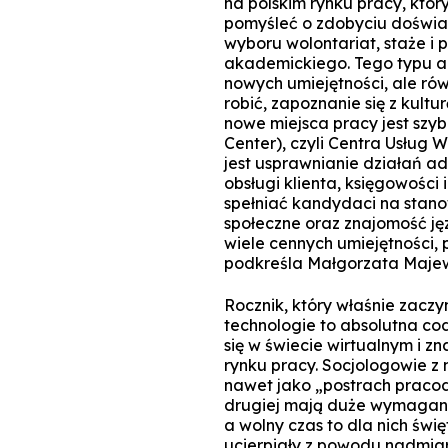
na polskim rynku pracy, któ
pomyśleć o zdobyciu doświad
wyboru wolontariat, staże i 
akademickiego. Tego typu ak
nowych umiejętności, ale ró
robić, zapoznanie się z kult
nowe miejsca pracy jest szyb
Center), czyli Centra Usług
jest usprawnianie działań adm
obsługi klienta, księgowości 
spełniać kandydaci na stanow
społeczne oraz znajomość ję
wiele cennych umiejętności, 
podkreśla Małgorzata Majews
Rocznik, który właśnie zaczy
technologie to absolutna co
się w świecie wirtualnym i z
rynku pracy. Socjologowie z 
nawet jako „postrach pracod
drugiej mają duże wymagani
a wolny czas to dla nich świę
ucierpiały z powodu nadmi