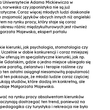
e na Uniwersytecie Adama Mickiewicza w
Technologie cyfrowe w marketingu
Manager Projektów AI
, norweska czy japonistyka nie są już
Marketing i social media
zotyczne. Coraz więcej młodych ludzi doskonale
Lean Sigma Academy
e znajomość języków obcych innych niż angielski
AI w kreacji i komunikacji cyfrowej
tem na rynku pracy, który staje się coraz
Manager Industry 4.0
zakresu różnic międzykulturowych jest również
orzata Majewska, ekspert portalu
TPM Champion - Utrzymanie ruc
prak
kie kierunki, jak psychologia, stomatologia czy
Manager jakości i bezpieczeń
czelnie w dobie konkurencji i coraz mniejszej
żywn
w oferują im specjalistyczne kierunki, jak np.
ie Gdańskim, gdzie o jedno miejsce ubiegało się
Manager Planowania i Zarządz
e parafią, zielarstwo i terapie roślinne czy
Produ
o ten ostatni osiągnął niesamowitą popularność
 ten pokazuje, że młodzi ludzie coraz częściej
zukają studiów, które dadzą im konkretną, ale
dodaje Małgorzata Majewska.
tować na rynku pracy absolwentom kierunków
 zaczynają dostrzegać ten trend, ponieważ na
, pedagogika czy turystyka i rekreacja nie było