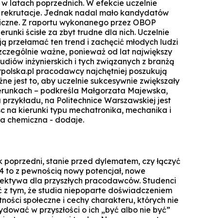
k w latach poprzednich. W efekcie uczelnie
rekrutacje. Jednak nadal mało kandydatów
niczne. Z raportu wykonanego przez OBOP
ierunki ścisłe za zbyt trudne dla nich. Uczelnie
ują przełamać ten trend i zachęcić młodych ludzi
 szczególnie ważne, ponieważ od lat największy
udiów inżynierskich i tych związanych z branżą
polska.pl pracodawcy najchętniej poszukują
ne jest to, aby uczelnie sukcesywnie zwiększały
kierunkach – podkreśla Małgorzata Majewska,
a przykładu, na Politechnice Warszawskiej jest
jsc na kierunki typu mechatronika, mechanika i
a chemiczna - dodaje.
k poprzedni, stanie przed dylematem, czy łączyć
94 to z pewnością nowy potencjał, nowe
pektywa dla przyszłych pracodawców. Studenci
yć z tym, że studia niepoparte doświadczeniem
ności społeczne i cechy charakteru, których nie
dować w przyszłości o ich „być albo nie być”