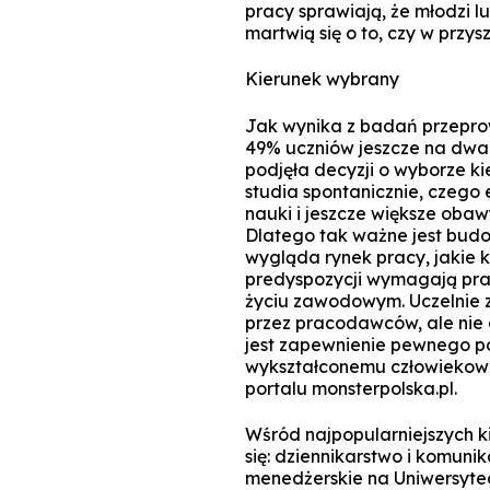
pracy sprawiają, że młodzi l
martwią się o to, czy w przys
Kierunek wybrany
Jak wynika z badań przeprow
49% uczniów jeszcze na dwa
podjęła decyzji o wyborze ki
studia spontanicznie, czego e
nauki i jeszcze większe obaw
Dlatego tak ważne jest bud
wygląda rynek pracy, jakie k
predyspozycji wymagają prac
życiu zawodowym. Uczelnie z
przez pracodawców, ale nie g
jest zapewnienie pewnego p
wykształconemu człowiekowi
portalu monsterpolska.pl.
Wśród najpopularniejszych k
się: dziennikarstwo i komuni
menedżerskie na Uniwersytec