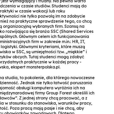
ry jest wymagający i trudny. Na pewno warto
czenia w czasie studiów. Studenci mają do
praktyki w czasie wakacji lub roku
tywności nie tylko pozwolą im na zdobycie
wnież na praktyczne sprawdzenie tego, co chcą
urą organizacyjną wybranych firm. Szansą na
ko rozwijająca się branża SSC (Shared Services
 Wspólnych. Głównym celem ich funkcjonowania
inistracyjnych firm w zakresie m.in.: HR, IT,
i logistyki. Głównymi kryteriami, które muszą
iska w SSC, są umiejętności tzw. „miękkie” i
zyków obcych. Tutaj studenci mogą zdobyć
przydatnych praktycznie w każdej pracy -
ka, ekspert monsterpolska.pl.
na studia, to pokolenie, dla którego nowoczesne
dzienność. Jednak nie tylko łatwość poruszania
najomość obsługi komputera wyróżnia ich na
międzynarodowej firmy Group Forest określili ich
awców”. Z jednej strony chcą pracować, a z
a w stosunku do stanowiska, warunków pracy,
tość. Poza pracą mają pasje i nie chcą, aby
aru obowiązków zawodowych. Dlatego