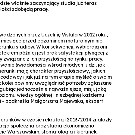
Specjalista ds. Cyberbezpieczeńst
Komunikacja i psychologia w bizn
udzie właśnie zaczynający studia już teraz
Biuro Promocji i Przedsiębior
złości zdobędą pracę.
Technologie cyfrowe w rachunkowoś
Zarządzanie zmianą dla liderów
Koło Naukowe Debat WSZiB
Konferencje WSZiB w Krakowie
Psychologia cyfrowa i komunika
Executive Cybersecurity, AI & Di
Mikropoświadc
Governance in Ban
środowisku on
Controlling i audyt finansowy
Koło Naukowe Nowych Mediów
Darmowe kur
Manager HR
Cisco Networking Academy
Rachunkowość przedsiębiors
WSZiB gra z WOŚP do końca świata i 
adzonych przez Uczelnię Vistula w 2012 roku,
obsługa biur rachunko
Biznes i zarządzanie
 miesiące przed egzaminem maturalnym nie
Studencka Sesja Naukowa
erunku studiów. W konsekwencji, wybierają oni
Prawo dla managerów IT i liderów b
Zarządzanie
fektem później jest brak satysfakcji płynącej z
Konkurs Marketplace
cyfr
y związane z ich przyszłością na rynku pracy.
Informatyka stosowana
Technologie informatyczne i wizuali
owanie świadomości wśród młodych ludzi, jak
Coaching
danych w bizn
ierunki mają charakter przyszłościowy, jakich
Technologie informatyczne w Big Da
odawcy i jak już na tym etapie myśleć o swoim
Zapytaj WSZiB
Zarządzanie zasobami ludzkimi
Executive Leadership & Strategic P
 kolei powinny uwzględniać potrzeby zgłaszane
Software engineering i prod
Management in Ban
ubiąc jednocześnie najważniejszej misji, jaką
oprogramow
Zarządzanie przedsiębiorstwem
oziomu wiedzy ogólnej i niezbędnej każdemu
Doradztwo podatkowe
 - podkreśla Małgorzata Majewska, ekspert
Logistyka w przedsiębiorstwie
ierunków w czasie rekrutacji 2013/2014 znalazły
Studia z partnerem LUQAM
kacja społeczna oraz studia ekonomiczno-
Marketing cyfrowy
ie Warszawskim, stomatologia i kierunek
Automotive Quality Expert