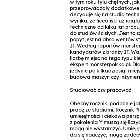
w tym roku tylu chętnych, ja
przeprowadzały dodatkowe 
decyduje się na studia tech
wynika, że licealiści uznają k
techniczne od kilku lat prób
do studiów ścisłych. Jest to
popyt jest na absolwentów st
IT. Według raportów monster
kandydatów z branży IT. Waż
liczbę miejsc na tego typu 
ekspert monsterpolska.pl. Dl
jedynie po kilkadziesiąt mie
budowa maszyn czy inżynieri
Studiować czy pracować
Obecny rocznik, podobnie ja
pracę ze studiami. Rocznik ’
umiejętności i ciekawa pers
z pokolenia Y muszą się licz
mogą nie wystarczyć. Umiejęt
da się nauczyć, mogą zadecy