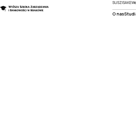
SUSZI
SAKE
We
O nas
Studi