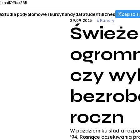
bmail
Office 365
a
Studia podyplomowe i kursy
Kandydat
Student
Biznes
Zapisz si
29.09.2013
#Kariery
Świeże
ogromn
czy wy
bezrob
roczn
W październiku studia rozpoc
’94. Rosnące oczekiwania pr