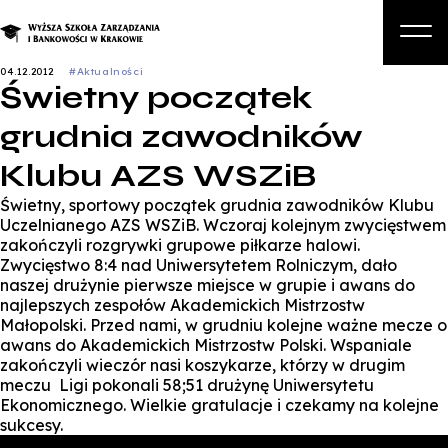
04.12.2012
#Aktualności
Świetny początek
O nas
grudnia zawodników
Studia
Klubu AZS WSZiB
Studia podyplomowe i kursy
Świetny, sportowy początek grudnia zawodników Klubu
Kandydat
Uczelnianego AZS WSZiB. Wczoraj kolejnym zwycięstwem
zakończyli rozgrywki grupowe piłkarze halowi.
Student
Zwycięstwo 8:4 nad Uniwersytetem Rolniczym, dało
naszej drużynie pierwsze miejsce w grupie i awans do
Biznes
najlepszych zespołów Akademickich Mistrzostw
Małopolski. Przed nami, w grudniu kolejne ważne mecze o
Zapisz się na studia
awans do Akademickich Mistrzostw Polski. Wspaniale
zakończyli wieczór nasi koszykarze, którzy w drugim
meczu Ligi pokonali 58;51 drużynę Uniwersytetu
Ekonomicznego. Wielkie gratulacje i czekamy na kolejne
sukcesy.