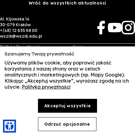
Wróć do wszystkich aktualności
Al. Kijowska 14
30-079 Kraków
+(48) 12 635 68 00
wszib@wszib.edu.pl
Polityka Prywatności
O nas
RODO
Rekrutacja
Szanujemy Twoją prywatność
BIP
Studia
Używamy plików cookie, aby poprawić jakość
Identyfikacja wizualna
Kontakt
korzystania z naszej strony oraz w celach
analitycznych i marketingowych (np. Mapy Google).
Biznes
Student
Klikając „Akceptuj wszystkie”, wyrażasz zgodę na ich
Wynajem sal
Multis Multum
użycie.
Polityka prywatności
SUSZI
Targi pracy
Biblioteka
Samorząd
SAKE
© Copyright by Wyższa Szkoła Zarządzania i Bankowości w Krakowie (WSZIB)
Akceptuj wszystkie
Treści zawarte na stronie www.wszib.edu.pl oraz jej podstronach stanowią, o ile nie wskazano
Webmail
inaczej, utwory w rozumieniu właściwych przepisów, do których prawa majątkowe autorskie
przysługują WSZIB. Bez uprzedniej zgody WSZIB zabrania się w stosunku do tych treści oraz ich
części: kopiowania, reprodukowania, modyfikowania, dystrybuowania, publikowania,
Office 365
wyświetlania, utrwalania oraz wykorzystywania w jakiejkolwiek innej formie. Ograniczenia
Odrzuć opcjonalne
🍪
powyższe nie dotyczą dozwolonego użytku osobistego.