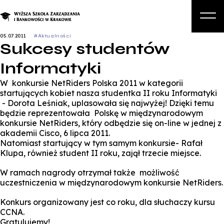
05.07.2011
#Aktualności
Sukcesy studentów
O nas
Informatyki
Studia
W konkursie NetRiders Polska 2011 w kategorii
Studia podyplomowe i kursy
startujących kobiet nasza studentka II roku Informatyki
- Dorota Leśniak, uplasowała się najwyżej! Dzięki temu
Kandydat
będzie reprezentowała Polskę w międzynarodowym
konkursie NetRiders, który odbędzie się on-line w jednej z
Student
akademii Cisco, 6 lipca 2011.
Natomiast startujący w tym samym konkursie- Rafał
Biznes
Klupa, również student II roku, zajął trzecie miejsce
.
Zapisz się na studia
W ramach nagrody otrzymał także możliwość
uczestniczenia w międzynarodowym konkursie NetRiders.
Konkurs organizowany jest co roku, dla słuchaczy kursu
CCNA.
Gratulujemy!