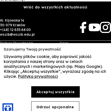
Wróć do wszystkich aktualności
Al. Kijowska 14
30-079 Kraków
+(48) 12 635 68 00
wszib@wszib.edu.pl
Polityka Prywatności
O nas
RODO
Rekrutacja
Szanujemy Twoją prywatność
BIP
Studia
Identyfikacja wizualna
Kontakt
Używamy plików cookie, aby poprawić jakość
korzystania z naszej strony oraz w celach
analitycznych i marketingowych (np. Mapy Google).
Biznes
Student
Klikając „Akceptuj wszystkie”, wyrażasz zgodę na ich
Wynajem sal
Multis Multum
użycie.
Polityka prywatności
SUSZI
Targi pracy
Biblioteka
Samorząd
SAKE
© Copyright by Wyższa Szkoła Zarządzania i Bankowości w Krakowie (WSZIB)
Akceptuj wszystkie
Treści zawarte na stronie www.wszib.edu.pl oraz jej podstronach stanowią, o ile nie wskazano
Webmail
inaczej, utwory w rozumieniu właściwych przepisów, do których prawa majątkowe autorskie
przysługują WSZIB. Bez uprzedniej zgody WSZIB zabrania się w stosunku do tych treści oraz ich
części: kopiowania, reprodukowania, modyfikowania, dystrybuowania, publikowania,
Office 365
wyświetlania, utrwalania oraz wykorzystywania w jakiejkolwiek innej formie. Ograniczenia
Odrzuć opcjonalne
🍪
powyższe nie dotyczą dozwolonego użytku osobistego.