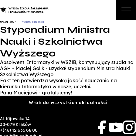
09.01.2014
#Aktualności
Stypendium Ministra
O nas
Nauki i Szkolnictwa
Studia
Wyższego
Studia podyplomowe i kursy
Absolwent Informatyki w WSZiB, kontynuujący studia na
Kandydat
AGH - Maciej Golik - uzyskał stypendium Ministra Nauki i
Szkolnictwa Wyższego.
Student
Fakt ten potwierdza wysoką jakość nauczania na
kierunku Informatyka w naszej uczelni.
Biznes
Panu Maciejowi - gratulujemy!
Wróć do wszystkich aktualności
Zapisz się na studia
Al. Kijowska 14
30-079 Kraków
+(48) 12 635 68 00
wszib@wszib.edu.pl