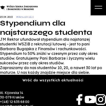
23.04.2013
#Aktualności
Stypendium dla
O nas
najstarszego studenta
Studia
JM Rektor ufundował stypendium dla najstarszej
Studia podyplomowe i kursy
studentki WSZiB z rekrutacji lutowej - jest to pani
Barbara Bugajska z Finansów i rachunkowości.
Kandydat
Stypendium to 50% zniżki w czesnym przez cały okres
studiów. Gratulujemy Pani Barbarze i życzymy wielu
Student
sukcesów przez cały okres studiów.
Zapraszamy do nas studentów 10, 20, a nawet 30 lat po
Biznes
maturze. U nas każdy znajdzie miejsce dla siebie.
Wróć do wszystkich aktualności
Zapisz się na studia
Al. Kijowska 14
30-079 Kraków
+(48) 12 635 68 00