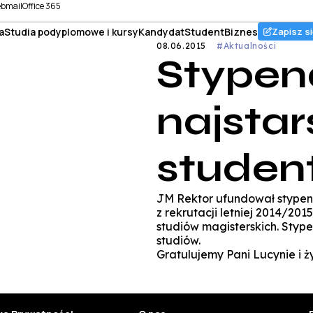
bmail
Office 365
a
Studia podyplomowe i kursy
Kandydat
Student
Biznes
Zapisz si
08.06.2015
#Aktualności
Stypen
najsta
studen
JM Rektor ufundował stypend
z rekrutacji letniej 2014/201
studiów magisterskich. Stype
studiów.
Gratulujemy Pani Lucynie i 