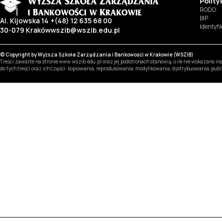
Polit
RODO
BIP
Al. Kijowska 14
+(48) 12 635 68 00
Identyf
30-079 Kraków
wszib@wszib.edu.pl
© Copyright by Wyższa Szkoła Zarządzania i Bankowości w Krakowie (WSZIB)
Treści zawarte na stronie www.wszib.edu.pl oraz jej podstronach stanowią, o ile nie wskazano 
do tych treści oraz ich części: kopiowania, reprodukowania, modyfikowania, dystrybuowania, pub