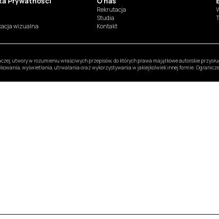
yka Prywatności
O nas
Rekrutacja
W
Studia
T
ikacja wizualna
Kontakt
inaczej, utwory w rozumieniu właściwych przepisów, do których prawa majątkowe autorskie przys
likowania, wyświetlania, utrwalania oraz wykorzystywania w jakiejkolwiek innej formie. Ogranic