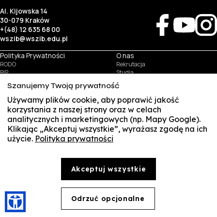
Al. Kijowska 14
30-079 Kraków
+(48) 12 635 68 00
wszib@wszib.edu.pl
Polityka Prywatności
O nas
RODO
Rekrutacja
BIP
Studia
Identyfikacja wizualna
Kontakt
Szanujemy Twoją prywatność
Używamy plików cookie, aby poprawić jakość
Biznes
Student
korzystania z naszej strony oraz w celach
Wynajem sal
Multis Multum
analitycznych i marketingowych (np. Mapy Google).
Targi pracy
Biblioteka
Klikając „Akceptuj wszystkie”, wyrażasz zgodę na ich
Samorząd
użycie.
Polityka prywatności
SUSZI
© Copyright by Wyższa Szkoła Zarządzania i Bankowości w Krakowie (WSZIB)
Treści zawarte na stronie www.wszib.edu.pl oraz jej podstronach stanowią, o ile nie wskazano
SAKE
inaczej, utwory w rozumieniu właściwych przepisów, do których prawa majątkowe autorskie
przysługują WSZIB. Bez uprzedniej zgody WSZIB zabrania się w stosunku do tych treści oraz ich
Akceptuj wszystkie
części: kopiowania, reprodukowania, modyfikowania, dystrybuowania, publikowania,
Webmail
wyświetlania, utrwalania oraz wykorzystywania w jakiejkolwiek innej formie. Ograniczenia
powyższe nie dotyczą dozwolonego użytku osobistego.
Office 365
Odrzuć opcjonalne
🍪