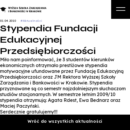
01.04.2010
#Aktualności
Stypendia Fundacji
O nas
Edukacyjnej
Studia
Przedsiębiorczości
Studia podyplomowe i kursy
Miło nam poinformować, że 3 studentów kierunków
Kandydat
ekonomicznych otrzymało prestiżowe stypendia
motywacyjne ufundowane przez Fundację Edukacyjną
Student
Przedsiębiorczości oraz JM Rektora Wyższej Szkoły
Zarządzania i Bankowości w Krakowie. Stypendia
Biznes
przyznawane są co semestr najzdolniejszym słuchaczom
studiów stacjonarnych. W semestrze letnim 2009/10
Zapisz się na studia
stypendia otrzymują: Agata Rdest, Ewa Bednarz oraz
Maciej Paczyński.
Serdecznie gratulujemy!!!
Wróć do wszystkich aktualności