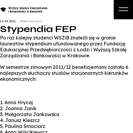
16.09.2011
#Aktualności
Stypendia FEP
O nas
Po raz kolejny studenci WSZiB znaleźli się w gronie
Studia
laureatów stypendium ufundowanego przez Fundację
Edukacyjnej Przedsiębiorczości z Łodzi i Wyższą Szkołę
Studia podyplomowe i kursy
Zarządzania i Bankowości w Krakowie.
Kandydat
W semestrze zimowym 2011/12 beneficjentami zostało 6
najlepszych słuchaczy studiów stacjonarnych kierunków
Student
ekonomicznych:
Biznes
Zapisz się na studia
1. Anna Hrycaj
2. Joanna Janik
3. Małgorzata Jankowska
4. Janusz Kleszcz
5. Paulina Smaciarz
6. Anna Wójcikiewicz