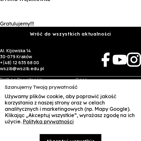
Gratulujemy!!!
Wróć do wszystkich aktualności
Al. Kijowska 14
30-079 Kraków
+(48) 12 635 68 00
wszib@wszib.edu.pl
Polityka Prywatności
O nas
RODO
Rekrutacja
Szanujemy Twoją prywatność
BIP
Studia
Używamy plików cookie, aby poprawić jakość
Identyfikacja wizualna
Kontakt
korzystania z naszej strony oraz w celach
analitycznych i marketingowych (np. Mapy Google).
Biznes
Student
Klikając „Akceptuj wszystkie”, wyrażasz zgodę na ich
Wynajem sal
Multis Multum
użycie.
Polityka prywatności
SUSZI
Targi pracy
Biblioteka
Samorząd
SAKE
© Copyright by Wyższa Szkoła Zarządzania i Bankowości w Krakowie (WSZIB)