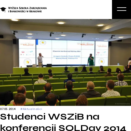
O nas
Studia
Studia podyplomowe i kursy
Kandydat
Student
Biznes
Zapisz się na studia
07.05.2014
#Aktualności
Studenci WSZiB na
konferencji SQLDay 2014