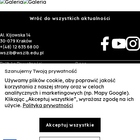
Wróć do wszystkich aktualności
Al. Kijowska 14
30-079 Kraków
+(48) 12 635 68 00
wszib@wszib.edu.pl
Polityka Prywatności
O nas
RODO
Rekrutacja
Szanujemy Twoją prywatność
BIP
Studia
Identyfikacja wizualna
Kontakt
Używamy plików cookie, aby poprawić jakość
korzystania z naszej strony oraz w celach
analitycznych i marketingowych (np. Mapy Google).
Biznes
Student
Klikając „Akceptuj wszystkie”, wyrażasz zgodę na ich
Wynajem sal
Multis Multum
użycie.
Polityka prywatności
SUSZI
Targi pracy
Biblioteka
Samorząd
SAKE
© Copyright by Wyższa Szkoła Zarządzania i Bankowości w Krakowie (WSZIB)
Akceptuj wszystkie
Treści zawarte na stronie www.wszib.edu.pl oraz jej podstronach stanowią, o ile nie wskazano
Webmail
inaczej, utwory w rozumieniu właściwych przepisów, do których prawa majątkowe autorskie
przysługują WSZIB. Bez uprzedniej zgody WSZIB zabrania się w stosunku do tych treści oraz ich
części: kopiowania, reprodukowania, modyfikowania, dystrybuowania, publikowania,