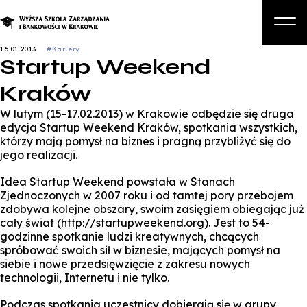
16.01.2013
#Kariery
Startup Weekend
O nas
Kraków
Studia
W lutym (15-17.02.2013) w Krakowie odbędzie się druga
Studia podyplomowe i kursy
edycja Startup Weekend Kraków, spotkania wszystkich,
którzy mają pomysł na biznes i pragną przybliżyć się do
Kandydat
jego realizacji.
Student
Idea Startup Weekend powstała w Stanach
Zjednoczonych w 2007 roku i od tamtej pory przebojem
Biznes
zdobywa kolejne obszary, swoim zasięgiem obiegając już
cały świat (http://startupweekend.org). Jest to 54-
Zapisz się na studia
godzinne spotkanie ludzi kreatywnych, chcących
spróbować swoich sił w biznesie, mających pomysł na
siebie i nowe przedsięwzięcie z zakresu nowych
technologii, Internetu i nie tylko.
Podczas spotkania uczestnicy dobierają się w grupy