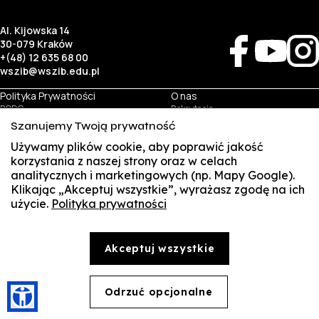
Al. Kijowska 14
30-079 Kraków
+(48) 12 635 68 00
wszib@wszib.edu.pl
Polityka Prywatności
O nas
RODO
Rekrutacja
BIP
Studia
Szanujemy Twoją prywatność
Identyfikacja wizualna
Kontakt
Używamy plików cookie, aby poprawić jakość
korzystania z naszej strony oraz w celach
Biznes
Student
analitycznych i marketingowych (np. Mapy Google).
Wynajem sal
Multis Multum
Klikając „Akceptuj wszystkie”, wyrażasz zgodę na ich
Targi pracy
Biblioteka
użycie.
Polityka prywatności
SUSZI
Samorząd
© Copyright by Wyższa Szkoła Zarządzania i Bankowości w Krakowie (WSZIB)
SAKE
Treści zawarte na stronie www.wszib.edu.pl oraz jej podstronach stanowią, o ile nie wskazano
Akceptuj wszystkie
inaczej, utwory w rozumieniu właściwych przepisów, do których prawa majątkowe autorskie
przysługują WSZIB. Bez uprzedniej zgody WSZIB zabrania się w stosunku do tych treści oraz ich
Webmail
części: kopiowania, reprodukowania, modyfikowania, dystrybuowania, publikowania,
wyświetlania, utrwalania oraz wykorzystywania w jakiejkolwiek innej formie. Ograniczenia
Office 365
powyższe nie dotyczą dozwolonego użytku osobistego.
Odrzuć opcjonalne
🍪