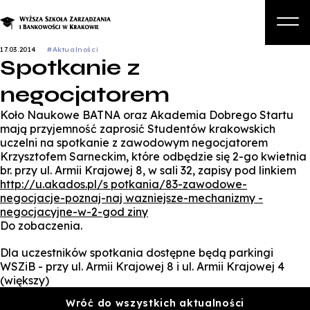
17.03.2014
#Aktualności
Spotkanie z
O nas
negocjatorem
Studia
Koło Naukowe BATNA oraz Akademia Dobrego Startu
Studia podyplomowe i kursy
mają przyjemność zaprosić Studentów krakowskich
uczelni na spotkanie z zawodowym negocjatorem
Kandydat
Krzysztofem Sarneckim, które odbędzie się 2-go kwietnia
br. przy ul. Armii Krajowej 8, w sali 32, zapisy pod linkiem
Student
http://u.akados.pl/s potkania/83-zawodowe-
negocjacje-poznaj-naj wazniejsze-mechanizmy -
Biznes
negocjacyjne-w-2-god ziny
Do zobaczenia.
Zapisz się na studia
Dla uczestników spotkania dostępne będą parkingi
WSZiB - przy ul. Armii Krajowej 8 i ul. Armii Krajowej 4
(większy)
Wróć do wszystkich aktualności