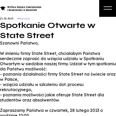
21.02.2013
#Kariery
Spotkanie Otwarte w
O nas
State Street
Studia
Szanowni Państwo,
Studia podyplomowe i kursy
W imieniu firmy State Street, chciałabym Państwa
Kandydat
serdecznie zaprosić do wzięcia udziału w Spotkaniu
Otwartym w siedzibie naszej firmy. Udział w tym spotkaniu
Student
da Państwu możliwość:
- poznania działalności firmy State Street na świecie oraz
Biznes
w Polsce,
- wzięcia udziału w szkoleniu dot. procesu
Zapisz się na studia
rekrutacyjnego,
- poznania możliwości jakie oferuje State Street dla
studentów oraz absolwentów.
Zapraszamy Państwa w czwartek, 28 lutego 2013 o
godzinie 10:00.