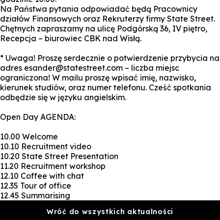
Na Państwa pytania odpowiadać będą Pracownicy
działów Finansowych oraz Rekruterzy firmy State Street.
Chętnych zapraszamy na ulicę Podgórską 36, IV piętro,
Recepcja – biurowiec CBK nad Wisłą.
* Uwaga! Proszę serdecznie o potwierdzenie przybycia na
adres esander@statestreet.com – liczba miejsc
ograniczona! W mailu proszę wpisać imię, nazwisko,
kierunek studiów, oraz numer telefonu. Cześć spotkania
odbędzie się w języku angielskim.
Open Day AGENDA:
10.00 Welcome
10.10 Recruitment video
10.20 State Street Presentation
11.20 Recruitment workshop
12.10 Coffee with chat
12.35 Tour of office
12.45 Summarising
Wróć do wszystkich aktualności