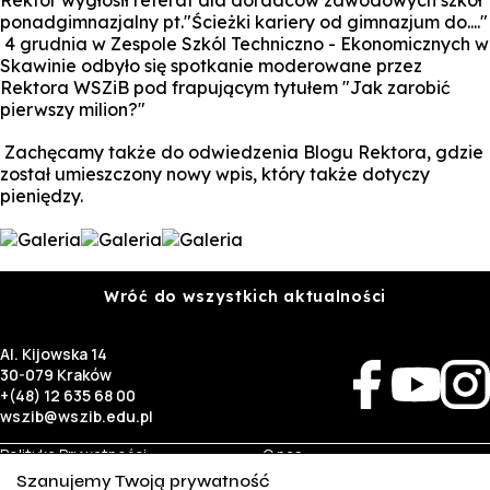
Rektor wygłosił referat dla doradców zawodowych szkół
ponadgimnazjalny pt."Ścieżki kariery od gimnazjum do...."
4 grudnia w Zespole Szkól Techniczno - Ekonomicznych w
Skawinie odbyło się spotkanie moderowane przez
Rektora WSZiB pod frapującym tytułem "Jak zarobić
pierwszy milion?"
Zachęcamy także do odwiedzenia Blogu Rektora, gdzie
został umieszczony nowy wpis, który także dotyczy
pieniędzy.
Wróć do wszystkich aktualności
Al. Kijowska 14
30-079 Kraków
+(48) 12 635 68 00
wszib@wszib.edu.pl
Polityka Prywatności
O nas
RODO
Rekrutacja
Szanujemy Twoją prywatność