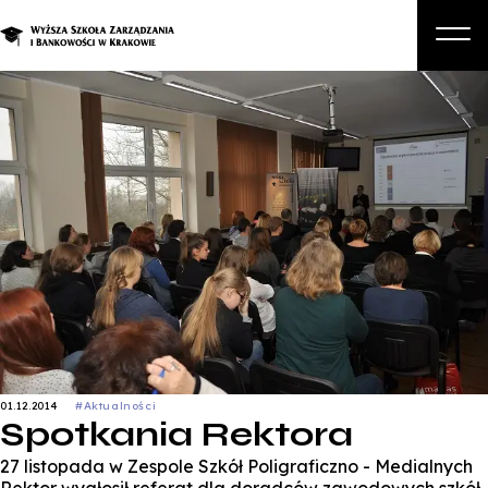
O nas
Studia
Studia podyplomowe i kursy
Kandydat
Student
Biznes
Zapisz się na studia
01.12.2014
#Aktualności
Spotkania Rektora
27 listopada w Zespole Szkół Poligraficzno - Medialnych