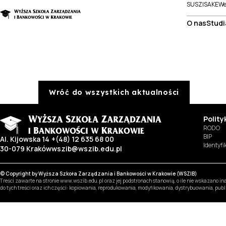
SUSZI
SAKE
We
O nas
Studi
Wróć do wszystkich aktualności
Polit
RODO
BIP
Al. Kijowska 14
+(48) 12 635 68 00
Identyf
30-079 Kraków
wszib@wszib.edu.pl
© Copyright by Wyższa Szkoła Zarządzania i Bankowości w Krakowie (WSZIB)
Treści zawarte na stronie www.wszib.edu.pl oraz jej podstronach stanowią, o ile nie wskazano 
do tych treści oraz ich części: kopiowania, reprodukowania, modyfikowania, dystrybuowania, pub