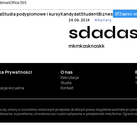
bmail
Office 365
a
Studia podyplomowe i kursy
Kandydat
Student
Biznes
Zapisz si
24.06.2014
#Kariery
sdada
mkmkasknaskk
yka Prywatności
O nas
Rekrutacja
W
Studia
T
ikacja wizualna
Kontakt
inaczej, utwory w rozumieniu właściwych przepisów, do których prawa majątkowe autorskie przys
likowania, wyświetlania, utrwalania oraz wykorzystywania w jakiejkolwiek innej formie. Ogranic