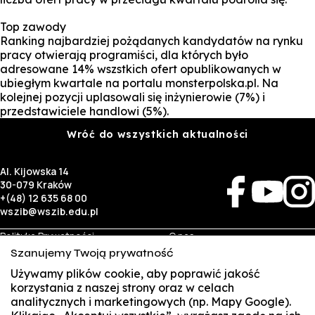
Top zawody
Ranking najbardziej pożądanych kandydatów na rynku
pracy otwierają programiści, dla których było
adresowane 14% wszstkich ofert opublikowanych w
ubiegłym kwartale na portalu monsterpolska.pl. Na
kolejnej pozycji uplasowali się inżynierowie (7%) i
przedstawiciele handlowi (5%).
Wróć do wszystkich aktualności
Al. Kijowska 14
30-079 Kraków
+(48) 12 635 68 00
wszib@wszib.edu.pl
Polityka Prywatności
O nas
RODO
Rekrutacja
Szanujemy Twoją prywatność
BIP
Studia
Używamy plików cookie, aby poprawić jakość
Identyfikacja wizualna
Kontakt
korzystania z naszej strony oraz w celach
analitycznych i marketingowych (np. Mapy Google).
Biznes
Student