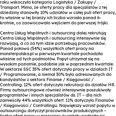
roku wskoczyła kategoria Logistyka / Zakupy /
Transport. Mimo, że oferty pracy dla specjalistów z tej
dziedziny stanowiły 10% udziałów w całej puli ofert pracy,
to właśnie w tej branży ich liczba wzrosła ponad 6-
krotnie, co zaowocowało wejściem do pierwszej trójki.
Centra Usług Wspólnych i outsourcing dalej rekrutują
Centra Usług Wspólnych i outsourcing intensywnie się
rozwijają, a co za tym idzie potrzebują pracowników.
Ponad połowa (54%) wszystkich ofert pracy na
monsterpolska.pl w pierwszym kwartale pochodziła
właśnie od tych podmiotów. Popyt utrzymał się na
wysokim poziomie, podobnie jak w poprzednim kwartale.
W sektorze SSC 35% ofert dotyczyło pracy w działach IT
/ Programowanie, a niemal 30% było adresowanych do
kandydatów z sektora Finanse / Księgowość /
Controlling. 12% ofert dotyczyło rekrutacji do działów HR.
Firmy outsourcingowe również intensywnie poszukiwały
programistów i innych specjalistów ds. IT – dla nich
zamieściły 44% wszystkich ofert. 11% dotyczyło Finansów
/ Księgowości / Controllingu. Największy wzrost popytu w
outsourcingu dotyczył pracowników produkcyjnych –
liczba ofert pracy w przeciagu kwartału podroiła się.