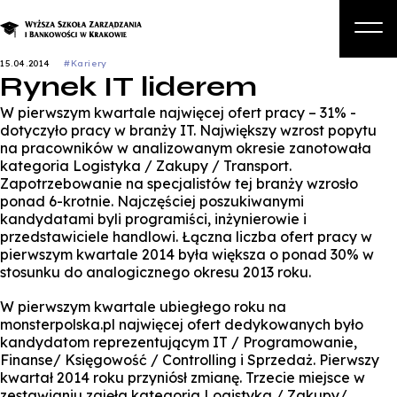
15.04.2014
#Kariery
Rynek IT liderem
O nas
W pierwszym kwartale najwięcej ofert pracy – 31% -
Studia
dotyczyło pracy w branży IT. Największy wzrost popytu
na pracowników w analizowanym okresie zanotowała
Studia podyplomowe i kursy
kategoria Logistyka / Zakupy / Transport.
Zapotrzebowanie na specjalistów tej branży wzrosło
Kandydat
ponad 6-krotnie. Najczęściej poszukiwanymi
kandydatami byli programiści, inżynierowie i
Student
przedstawiciele handlowi. Łączna liczba ofert pracy w
pierwszym kwartale 2014 była większa o ponad 30% w
Biznes
stosunku do analogicznego okresu 2013 roku.
Zapisz się na studia
W pierwszym kwartale ubiegłego roku na
monsterpolska.pl najwięcej ofert dedykowanych było
kandydatom reprezentującym IT / Programowanie,
Finanse/ Księgowość / Controlling i Sprzedaż. Pierwszy
kwartał 2014 roku przyniósł zmianę. Trzecie miejsce w
zestawianiu zajęła kategoria Logistyka / Zakupy/