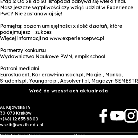
Etap 3: Od 28 do 30 listopada odbywa się wielki finał.
Masz jeszcze wątpliwości czy wziąć udział w Experience
PwC? Nie zastanawiaj się!
Pamiętaj: poziom umiejętności x ilość działań, które
podejmujesz = sukces
Więcej informacji na www.experiencepwc.pl
Partnerzy konkursu
Wydawnictwo Naukowe PWN, empik school
Patroni medialni
Eurostudent, KarierawFinansach.pl, Magiel, Manko,
Students.pl, Youngpro.pl, Absolvent.pl, Magazyn SEMESTR
Wróć do wszystkich aktualności
Al. Kijowska 14
30-079 Kraków
+(48) 12 635 68 00
wszib@wszib.edu.pl
Polityka Prywatności
O nas