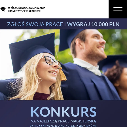
O nas
Studia
Studia podyplomowe i kursy
Kandydat
Student
Biznes
Zapisz się na studia