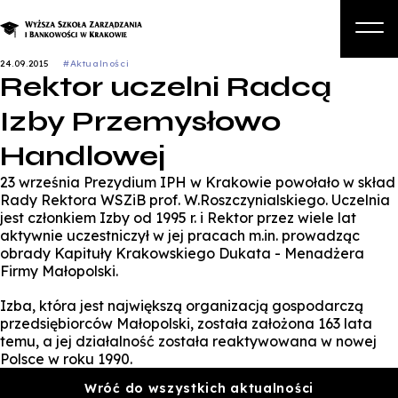
24.09.2015
#Aktualności
Rektor uczelni Radcą
O nas
Izby Przemysłowo
Studia
Handlowej
Studia podyplomowe i kursy
23 września Prezydium IPH w Krakowie powołało w skład
Kandydat
Rady Rektora WSZiB prof. W.Roszczynialskiego. Uczelnia
jest członkiem Izby od 1995 r. i Rektor przez wiele lat
Student
aktywnie uczestniczył w jej pracach m.in. prowadząc
obrady Kapituły Krakowskiego Dukata - Menadżera
Biznes
Firmy Małopolski.
Zapisz się na studia
Izba, która jest największą organizacją gospodarczą
przedsiębiorców Małopolski, została założona 163 lata
temu, a jej działalność została reaktywowana w nowej
Polsce w roku 1990.
Wróć do wszystkich aktualności