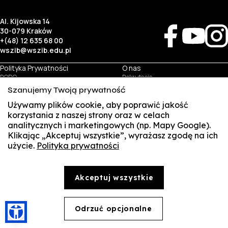
Al. Kijowska 14
30-079 Kraków
+(48) 12 635 68 00
wszib@wszib.edu.pl
Polityka Prywatności
O nas
RODO
Rekrutacja
BIP
Studia
Szanujemy Twoją prywatność
Identyfikacja wizualna
Kontakt
Używamy plików cookie, aby poprawić jakość
korzystania z naszej strony oraz w celach
Biznes
Student
analitycznych i marketingowych (np. Mapy Google).
Wynajem sal
Multis Multum
Klikając „Akceptuj wszystkie”, wyrażasz zgodę na ich
Targi pracy
Biblioteka
użycie.
Polityka prywatności
SUSZI
Samorząd
© Copyright by Wyższa Szkoła Zarządzania i Bankowości w Krakowie (WSZIB)
SAKE
Treści zawarte na stronie www.wszib.edu.pl oraz jej podstronach stanowią, o ile nie wskazano
inaczej, utwory w rozumieniu właściwych przepisów, do których prawa majątkowe autorskie
Akceptuj wszystkie
przysługują WSZIB. Bez uprzedniej zgody WSZIB zabrania się w stosunku do tych treści oraz ich
Webmail
części: kopiowania, reprodukowania, modyfikowania, dystrybuowania, publikowania,
wyświetlania, utrwalania oraz wykorzystywania w jakiejkolwiek innej formie. Ograniczenia
Office 365
powyższe nie dotyczą dozwolonego użytku osobistego.
Odrzuć opcjonalne
🍪