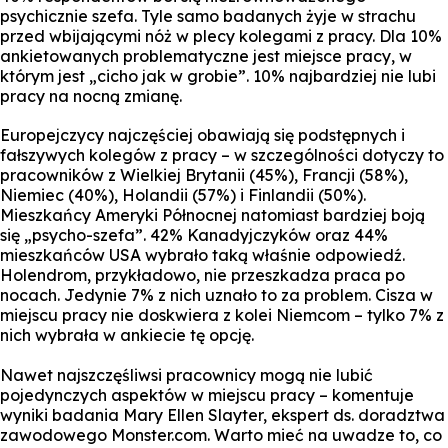
psychicznie szefa. Tyle samo badanych żyje w strachu
przed wbijającymi nóż w plecy kolegami z pracy. Dla 10%
ankietowanych problematyczne jest miejsce pracy, w
którym jest „cicho jak w grobie”. 10% najbardziej nie lubi
pracy na nocną zmianę.
Europejczycy najczęściej obawiają się podstępnych i
fałszywych kolegów z pracy – w szczególności dotyczy to
pracowników z Wielkiej Brytanii (45%), Francji (58%),
Niemiec (40%), Holandii (57%) i Finlandii (50%).
Mieszkańcy Ameryki Północnej natomiast bardziej boją
się „psycho-szefa”. 42% Kanadyjczyków oraz 44%
mieszkańców USA wybrało taką właśnie odpowiedź.
Holendrom, przykładowo, nie przeszkadza praca po
nocach. Jedynie 7% z nich uznało to za problem. Cisza w
miejscu pracy nie doskwiera z kolei Niemcom – tylko 7% z
nich wybrała w ankiecie tę opcję.
Nawet najszczęśliwsi pracownicy mogą nie lubić
pojedynczych aspektów w miejscu pracy – komentuje
wyniki badania Mary Ellen Slayter, ekspert ds. doradztwa
zawodowego Monster.com. Warto mieć na uwadze to, co