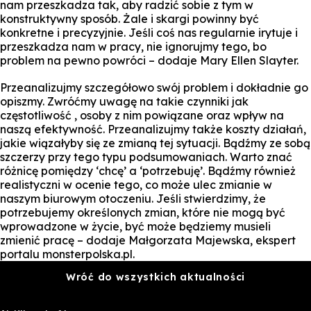
nam przeszkadza tak, aby radzić sobie z tym w
konstruktywny sposób. Żale i skargi powinny być
konkretne i precyzyjnie. Jeśli coś nas regularnie irytuje i
przeszkadza nam w pracy, nie ignorujmy tego, bo
problem na pewno powróci – dodaje Mary Ellen Slayter.
Przeanalizujmy szczegółowo swój problem i dokładnie go
opiszmy. Zwróćmy uwagę na takie czynniki jak
częstotliwość , osoby z nim powiązane oraz wpływ na
naszą efektywność. Przeanalizujmy także koszty działań,
jakie wiązałyby się ze zmianą tej sytuacji. Bądźmy ze sobą
szczerzy przy tego typu podsumowaniach. Warto znać
różnicę pomiędzy ‘chcę’ a ‘potrzebuję’. Bądźmy również
realistyczni w ocenie tego, co może ulec zmianie w
naszym biurowym otoczeniu. Jeśli stwierdzimy, że
potrzebujemy określonych zmian, które nie mogą być
wprowadzone w życie, być może będziemy musieli
zmienić pracę – dodaje Małgorzata Majewska, ekspert
portalu monsterpolska.pl.
Wróć do wszystkich aktualności