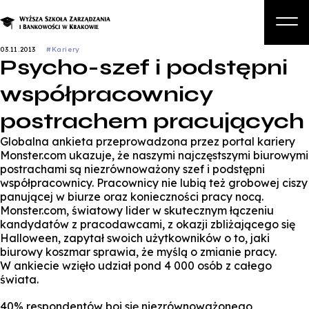
03.11.2013
#Kariery
Psycho-szef i podstępni
O nas
współpracownicy
Studia
postrachem pracujących
Studia podyplomowe i kursy
Globalna ankieta przeprowadzona przez portal kariery
Kandydat
Monster.com ukazuje, że naszymi najczęstszymi biurowymi
postrachami są niezrównoważony szef i podstępni
Student
współpracownicy. Pracownicy nie lubią też grobowej ciszy
panującej w biurze oraz konieczności pracy nocą.
Biznes
Monster.com, światowy lider w skutecznym łączeniu
kandydatów z pracodawcami, z okazji zbliżającego się
Zapisz się na studia
Halloween, zapytał swoich użytkowników o to, jaki
biurowy koszmar sprawia, że myślą o zmianie pracy.
W ankiecie wzięło udział pond 4 000 osób z całego
świata.
40% respondentów boi się niezrównoważonego