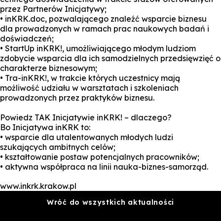
przez Partnerów Inicjatywy;
• inKRK.doc, pozwalającego znaleźć wsparcie biznesu
dla prowadzonych w ramach prac naukowych badań i
doświadczeń;
• StartUp inKRK!, umożliwiającego młodym ludziom
zdobycie wsparcia dla ich samodzielnych przedsięwzięć o
charakterze biznesowym;
• Tra-inKRK!, w trakcie których uczestnicy mają
możliwość udziału w warsztatach i szkoleniach
prowadzonych przez praktyków biznesu.
Powiedz TAK Inicjatywie inKRK! – dlaczego?
Bo Inicjatywa inKRK to:
• wsparcie dla utalentowanych młodych ludzi
szukających ambitnych celów;
• kształtowanie postaw potencjalnych pracowników;
• aktywna współpraca na linii nauka-biznes-samorząd.
www.inkrk.krakow.pl
Wróć do wszystkich aktualności