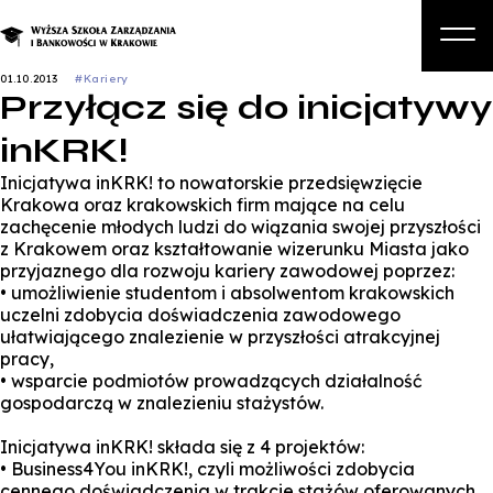
01.10.2013
#Kariery
Przyłącz się do inicjatywy
O nas
inKRK!
Studia
Inicjatywa inKRK! to nowatorskie przedsięwzięcie
Studia podyplomowe i kursy
Krakowa oraz krakowskich firm mające na celu
zachęcenie młodych ludzi do wiązania swojej przyszłości
Kandydat
z Krakowem oraz kształtowanie wizerunku Miasta jako
przyjaznego dla rozwoju kariery zawodowej poprzez:
Student
• umożliwienie studentom i absolwentom krakowskich
uczelni zdobycia doświadczenia zawodowego
Biznes
ułatwiającego znalezienie w przyszłości atrakcyjnej
pracy,
Zapisz się na studia
• wsparcie podmiotów prowadzących działalność
gospodarczą w znalezieniu stażystów.
Inicjatywa inKRK! składa się z 4 projektów:
• Business4You inKRK!, czyli możliwości zdobycia
cennego doświadczenia w trakcie stażów oferowanych