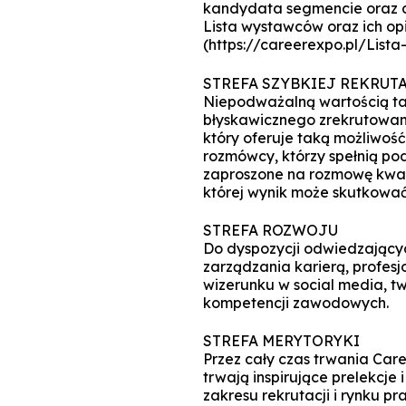
kandydata segmencie oraz d
Lista wystawców oraz ich opis
(https://careerexpo.pl/Lista-
STREFA SZYBKIEJ REKRUT
Niepodważalną wartością ta
błyskawicznego zrekrutowan
który oferuje taką możliwoś
rozmówcy, którzy spełnią p
zaproszone na rozmowę kwali
której wynik może skutkowa
STREFA ROZWOJU
Do dyspozycji odwiedzającyc
zarządzania karierą, profes
wizerunku w social media, 
kompetencji zawodowych.
STREFA MERYTORYKI
Przez cały czas trwania Car
trwają inspirujące prelekcje
zakresu rekrutacji i rynku pr