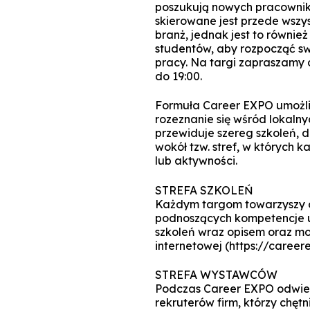
poszukują nowych pracowni
skierowane jest przede wszys
branż, jednak jest to równi
studentów, aby rozpocząć sw
pracy. Na targi zapraszamy 
do 19:00.
Formuła Career EXPO umożli
rozeznanie się wśród lokalny
przewiduje szereg szkoleń, d
wokół tzw. stref, w których
lub aktywności.
STREFA SZKOLEŃ
Każdym targom towarzyszy o
podnoszących kompetencje uc
szkoleń wraz opisem oraz moż
internetowej (https://caree
STREFA WYSTAWCÓW
Podczas Career EXPO odwied
rekruterów firm, którzy chęt