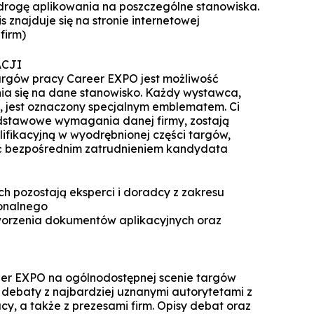
rogę aplikowania na poszczególne stanowiska.
Technologie cyfrowe w marketingu
Manager Projektów AI
 znajduje się na stronie internetowej
Marketing i social media
firm)
Lean Sigma Academy
AI w kreacji i komunikacji cyfrowej
ACJI
Manager Industry 4.0
rgów pracy Career EXPO jest możliwość
ia się na dane stanowisko. Każdy wystawca,
TPM Champion - Utrzymanie ruc
ć, jest oznaczony specjalnym emblematem. Ci
prak
odstawowe wymagania danej firmy, zostają
fikacyjną w wyodrębnionej części targów,
Manager jakości i bezpieczeń
ć bezpośrednim zatrudnieniem kandydata
żywn
Manager Planowania i Zarządz
h pozostają eksperci i doradcy z zakresu
Produ
jonalnego
tworzenia dokumentów aplikacyjnych oraz
eer EXPO na ogólnodostępnej scenie targów
 i debaty z najbardziej uznanymi autorytetami z
acy, a także z prezesami firm. Opisy debat oraz