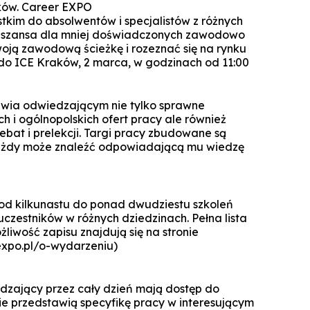
Specjalista ds. Cyberbezpieczeńst
Komunikacja i psychologia w bizn
ków. Career EXPO
Biuro Promocji i Przedsiębior
tkim do absolwentów i specjalistów z różnych
Technologie cyfrowe w rachunkowoś
Zarządzanie zmianą dla liderów
Koło Naukowe Debat WSZiB
Konferencje WSZiB w Krakowie
Psychologia cyfrowa i komunika
Executive Cybersecurity, AI & Di
eż szansa dla mniej doświadczonych zawodowo
Mikropoświadc
Governance in Ban
środowisku on
oją zawodową ścieżkę i rozeznać się na rynku
Controlling i audyt finansowy
Koło Naukowe Nowych Mediów
do ICE Kraków, 2 marca, w godzinach od 11:00
Darmowe kur
Manager HR
Cisco Networking Academy
Rachunkowość przedsiębiors
WSZiB gra z WOŚP do końca świata i 
obsługa biur rachunko
Biznes i zarządzanie
Studencka Sesja Naukowa
wia odwiedzającym nie tylko sprawne
ch i ogólnopolskich ofert pracy ale również
Prawo dla managerów IT i liderów b
Zarządzanie
Konkurs Marketplace
cyfr
ebat i prelekcji. Targi pracy zbudowane są
Informatyka stosowana
Technologie informatyczne i wizuali
 każdy może znaleźć odpowiadającą mu wiedzę
Coaching
danych w bizn
Technologie informatyczne w Big Da
Zapytaj WSZiB
Zarządzanie zasobami ludzkimi
Executive Leadership & Strategic P
Software engineering i prod
Management in Ban
d kilkunastu do ponad dwudziestu szkoleń
oprogramow
Zarządzanie przedsiębiorstwem
zestników w różnych dziedzinach. Pełna lista
Doradztwo podatkowe
liwość zapisu znajdują się na stronie
Logistyka w przedsiębiorstwie
rexpo.pl/o-wydarzeniu)
Studia z partnerem LUQAM
zający przez cały dzień mają dostęp do
Marketing cyfrowy
nie przedstawią specyfikę pracy w interesującym
Automotive Quality Expert