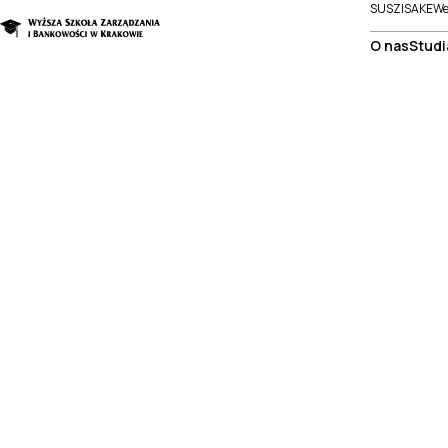
SUSZI
SAKE
We
O nas
Studi