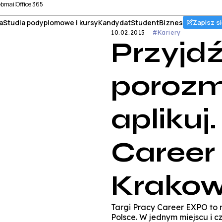
bmail
Office 365
a
Studia podyplomowe i kursy
Kandydat
Student
Biznes
Zapisz si
10.02.2015
#Kariery
Przyjdź
porozm
aplikuj
Career
Krakow
Targi Pracy Career EXPO to 
Polsce. W jednym miejscu i cz