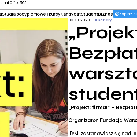
bmail
Office 365
a
Studia podyplomowe i kursy
Kandydat
Student
Biznes
Zapisz si
08.10.2020
#Kariery
„Projekt
Bezpła
warszt
studen
„Projekt: firma!” – Bezpła
Organizator: Fundacja Wars
Jeśli zastanawiasz się nad 