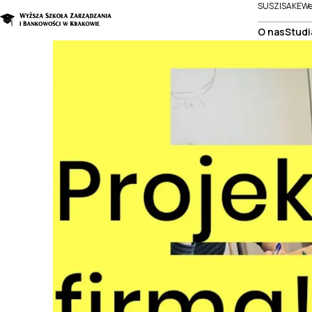
SUSZI
SAKE
We
O nas
Studi