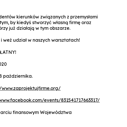
Technologie cyfrowe w marketingu
Manager Projektów AI
Marketing i social media
dentów kierunków związanych z przemysłami
Lean Sigma Academy
tym, by kiedyś stworzyć własną firmę oraz
AI w kreacji i komunikacji cyfrowej
rzy już działają w tym obszarze.
Manager Industry 4.0
, i weź udział w naszych warsztatach!
TPM Champion - Utrzymanie ruc
prak
PŁATNY!
Manager jakości i bezpieczeń
żywn
020
Manager Planowania i Zarządz
 października.
Produ
//www.zaprojektujfirme.org/
/www.facebook.com/events/831541717663317/
sparciu finansowym Województwa