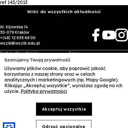
ref 143/2013
Wróć do wszystkich aktualności
Al. Kijowska 14
30-079 Kraków
+(48) 12 635 68 00
wszib@wszib.edu.pl
Polityka Prywatności
O nas
RODO
Rekrutacja
Szanujemy Twoją prywatność
BIP
Studia
Używamy plików cookie, aby poprawić jakość
Identyfikacja wizualna
Kontakt
korzystania z naszej strony oraz w celach
analitycznych i marketingowych (np. Mapy Google).
Biznes
Student
Klikając „Akceptuj wszystkie”, wyrażasz zgodę na ich
Wynajem sal
Multis Multum
użycie.
Polityka prywatności
SUSZI
Targi pracy
Biblioteka
Samorząd
SAKE
© Copyright by Wyższa Szkoła Zarządzania i Bankowości w Krakowie (WSZIB)
Akceptuj wszystkie
Treści zawarte na stronie www.wszib.edu.pl oraz jej podstronach stanowią, o ile nie wskazano
Webmail
inaczej, utwory w rozumieniu właściwych przepisów, do których prawa majątkowe autorskie
przysługują WSZIB. Bez uprzedniej zgody WSZIB zabrania się w stosunku do tych treści oraz ich
części: kopiowania, reprodukowania, modyfikowania, dystrybuowania, publikowania,
Office 365
wyświetlania, utrwalania oraz wykorzystywania w jakiejkolwiek innej formie. Ograniczenia
Odrzuć opcjonalne