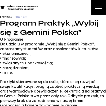
17.07.2013
#Kariery
Program Praktyk „Wybij
O nas
się z Gemini Polska”
Studia
O Programie
Studia podyplomowe i kursy
Do udziału w programie „Wybij się z Gemini Polska”,
zapraszamy studentów oraz absolwentów kierunków:
Kandydat
• ekonomicznych;
• finansowych;
Student
• związanych z bankowością;
• zarządzaniem;
Biznes
• i inne.
Zapisz się na studia
Praktyki skierowane są do osób, które chcą rozwijać
swoje kwalifikacje, pragną zdobyć praktyczną wiedzę
oraz wartościowe doświadczenie. Rekrutacja na praktyki
w Gemini Polska trwa przez cały rok. Odbycie praktyk, to
pierwszy krok do zatrudnienia w naszej firmie
i rozpoczęcia kariery zawodowej w gronie