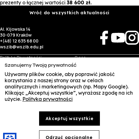
prezenty o łącznej wartości
38 600 zł.
Wróć do wszystkich aktualności
Al. Kijowska 14
30-079 Kraków
+(48) 12 635 68 00
wszib@wszib.edu.pl
Polityka Prywatności
O nas
RODO
Rekrutacja
Szanujemy Twoją prywatność
BIP
Studia
Identyfikacja wizualna
Kontakt
Używamy plików cookie, aby poprawić jakość
korzystania z naszej strony oraz w celach
analitycznych i marketingowych (np. Mapy Google).
Biznes
Student
Klikając „Akceptuj wszystkie”, wyrażasz zgodę na ich
Wynajem sal
Multis Multum
użycie.
Polityka prywatności
SUSZI
Targi pracy
Biblioteka
Samorząd
SAKE
© Copyright by Wyższa Szkoła Zarządzania i Bankowości w Krakowie (WSZIB)
Akceptuj wszystkie
Treści zawarte na stronie www.wszib.edu.pl oraz jej podstronach stanowią, o ile nie wskazano
Webmail
inaczej, utwory w rozumieniu właściwych przepisów, do których prawa majątkowe autorskie
przysługują WSZIB. Bez uprzedniej zgody WSZIB zabrania się w stosunku do tych treści oraz ich
części: kopiowania, reprodukowania, modyfikowania, dystrybuowania, publikowania,
Office 365
wyświetlania, utrwalania oraz wykorzystywania w jakiejkolwiek innej formie. Ograniczenia
Odrzuć opcjonalne