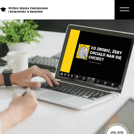
O nas
Studia
Studia podyplomowe i kursy
Kandydat
Student
Biznes
Zapisz się na studia