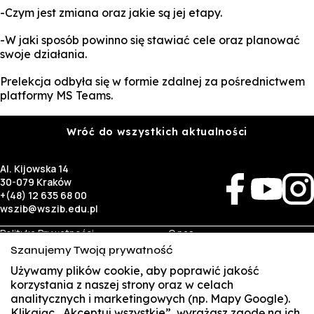
-Czym jest zmiana oraz jakie są jej etapy.
-W jaki sposób powinno się stawiać cele oraz planować
swoje działania.
Prelekcja odbyła się w formie zdalnej za pośrednictwem
platformy MS Teams.
Wróć do wszystkich aktualności
Al. Kijowska 14
30-079 Kraków
+(48) 12 635 68 00
wszib@wszib.edu.pl
Polityka Prywatności
O nas
RODO
Rekrutacja
Szanujemy Twoją prywatność
BIP
Studia
Używamy plików cookie, aby poprawić jakość
Identyfikacja wizualna
Kontakt
korzystania z naszej strony oraz w celach
analitycznych i marketingowych (np. Mapy Google).
Biznes
Student
Klikając „Akceptuj wszystkie”, wyrażasz zgodę na ich