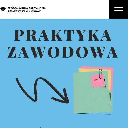
O nas
Studia
Studia podyplomowe i kursy
Kandydat
Student
Biznes
Zapisz się na studia