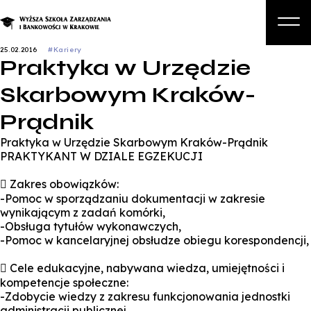
25.02.2016
#Kariery
Praktyka w Urzędzie
O nas
Skarbowym Kraków-
Studia
Prądnik
Studia podyplomowe i kursy
Praktyka w Urzędzie Skarbowym Kraków-Prądnik
Kandydat
PRAKTYKANT W DZIALE EGZEKUCJI
Student
 Zakres obowiązków:
-Pomoc w sporządzaniu dokumentacji w zakresie
Biznes
wynikającym z zadań komórki,
-Obsługa tytułów wykonawczych,
Zapisz się na studia
-Pomoc w kancelaryjnej obsłudze obiegu korespondencji,
 Cele edukacyjne, nabywana wiedza, umiejętności i
kompetencje społeczne:
-Zdobycie wiedzy z zakresu funkcjonowania jednostki
administracji publicznej,