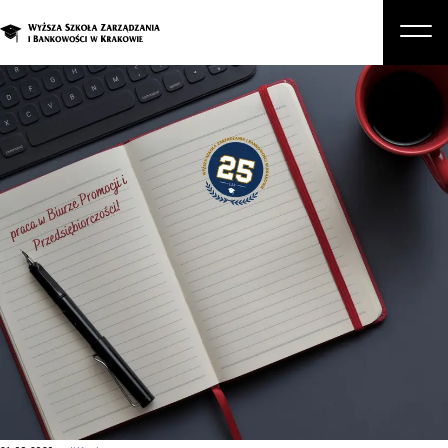
O nas
Studia
Studia podyplomowe i kursy
Kandydat
Student
Biznes
Zapisz się na studia