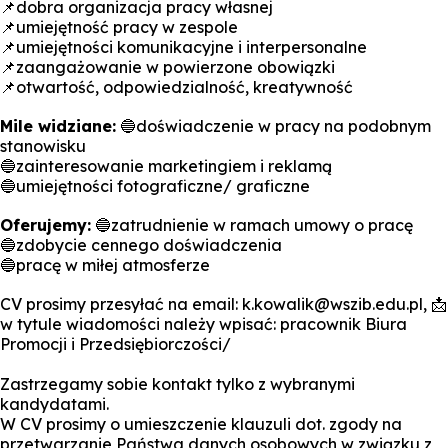
📌
dobra organizacja pracy własnej
📌
umiejętność pracy w zespole
📌
umiejętności komunikacyjne i interpersonalne
📌
zaangażowanie w powierzone obowiązki
📌
otwartość, odpowiedzialność, kreatywność
Mile widziane:
🔵
doświadczenie w pracy na podobnym
stanowisku
🔵
zainteresowanie marketingiem i reklamą
🔵
umiejętności fotograficzne/ graficzne
Oferujemy:
🔵
zatrudnienie w ramach umowy o pracę
🔵
zdobycie cennego doświadczenia
🔵
pracę w miłej atmosferze
CV prosimy przesyłać na email: k.kowalik@wszib.edu.pl,
📩
w tytule wiadomości należy wpisać: pracownik Biura
Promocji i Przedsiębiorczości/
Zastrzegamy sobie kontakt tylko z wybranymi
kandydatami.
W CV prosimy o umieszczenie klauzuli dot. zgody na
przetwarzanie Państwa danych osobowych w związku z