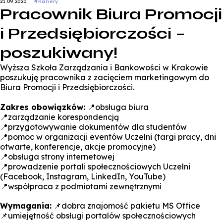
21.09.2020
#Kariery
Pracownik Biura Promocji
i Przedsiębiorczości –
poszukiwany!
Wyższa Szkoła Zarządzania i Bankowości w Krakowie
poszukuję pracownika z zacięciem marketingowym do
Biura Promocji i Przedsiębiorczości.
Zakres obowiązków:
📍
obsługa biura
📍
zarządzanie korespondencją
📍
przygotowywanie dokumentów dla studentów
📍
pomoc w organizacji eventów Uczelni (targi pracy, dni
otwarte, konferencje, akcje promocyjne)
📍
obsługa strony internetowej
📍
prowadzenie portali społecznościowych Uczelni
(Facebook, Instagram, LinkedIn, YouTube)
📍
współpraca z podmiotami zewnętrznymi
Wymagania:
📌
dobra znajomość pakietu MS Office
📌
umiejętność obsługi portalów społecznościowych