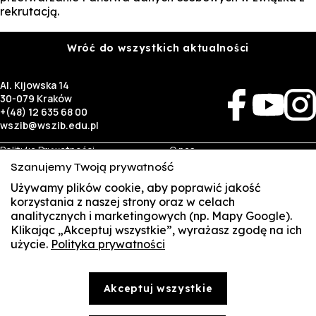
rekrutacją.
Wróć do wszystkich aktualności
Al. Kijowska 14
30-079 Kraków
+(48) 12 635 68 00
wszib@wszib.edu.pl
Polityka Prywatności
O nas
RODO
Rekrutacja
Szanujemy Twoją prywatność
BIP
Studia
Używamy plików cookie, aby poprawić jakość
Identyfikacja wizualna
Kontakt
korzystania z naszej strony oraz w celach
analitycznych i marketingowych (np. Mapy Google).
Biznes
Student
Klikając „Akceptuj wszystkie”, wyrażasz zgodę na ich
Wynajem sal
Multis Multum
użycie.
Polityka prywatności
SUSZI
Targi pracy
Biblioteka
Samorząd
SAKE
© Copyright by Wyższa Szkoła Zarządzania i Bankowości w Krakowie (WSZIB)
Akceptuj wszystkie
Treści zawarte na stronie www.wszib.edu.pl oraz jej podstronach stanowią, o ile nie wskazano
Webmail
inaczej, utwory w rozumieniu właściwych przepisów, do których prawa majątkowe autorskie
przysługują WSZIB. Bez uprzedniej zgody WSZIB zabrania się w stosunku do tych treści oraz ich