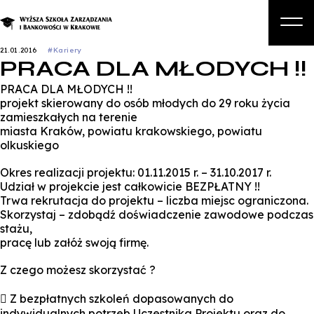
21.01.2016
#Kariery
PRACA DLA MŁODYCH !!
O nas
PRACA DLA MŁODYCH !!
Studia
projekt skierowany do osób młodych do 29 roku życia
zamieszkałych na terenie
Studia podyplomowe i kursy
miasta Kraków, powiatu krakowskiego, powiatu
olkuskiego
Kandydat
Okres realizacji projektu: 01.11.2015 r. – 31.10.2017 r.
Student
Udział w projekcie jest całkowicie BEZPŁATNY !!
Trwa rekrutacja do projektu – liczba miejsc ograniczona.
Biznes
Skorzystaj – zdobądź doświadczenie zawodowe podczas
stażu,
Zapisz się na studia
pracę lub załóż swoją firmę.
Z czego możesz skorzystać ?
 Z bezpłatnych szkoleń dopasowanych do
indywidualnych potrzeb Uczestnika Projektu oraz do