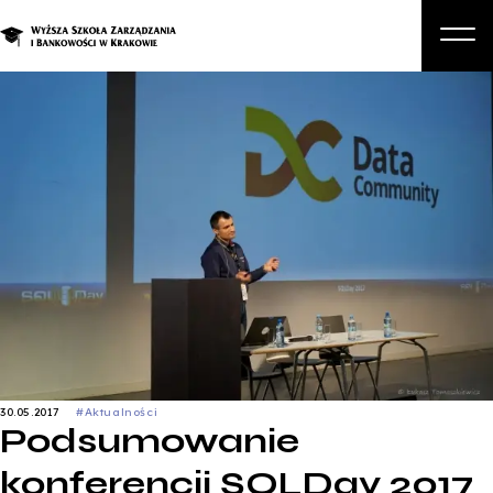
O nas
Studia
Studia podyplomowe i kursy
Kandydat
Student
Biznes
Zapisz się na studia
30.05.2017
#Aktualności
Podsumowanie
konferencji SQLDay 2017