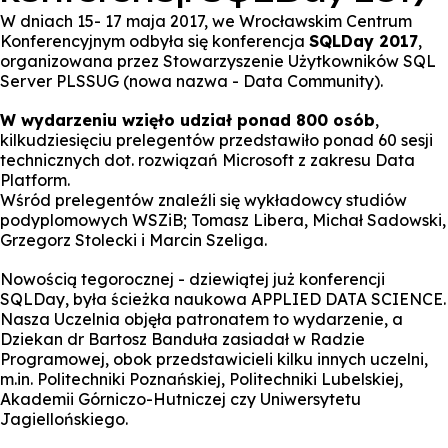
W dniach 15- 17 maja 2017, we Wrocławskim Centrum
Konferencyjnym odbyła się konferencja
SQLDay 2017
,
organizowana przez Stowarzyszenie Użytkowników SQL
Server PLSSUG (nowa nazwa - Data Community).
W wydarzeniu wzięło udział ponad 800 osób
,
kilkudziesięciu prelegentów przedstawiło ponad 60 sesji
technicznych dot. rozwiązań Microsoft z zakresu Data
Platform.
Wśród prelegentów znaleźli się wykładowcy studiów
podyplomowych WSZiB; Tomasz Libera, Michał Sadowski,
Grzegorz Stolecki i Marcin Szeliga.
Nowością tegorocznej - dziewiątej już konferencji
SQLDay, była ścieżka naukowa APPLIED DATA SCIENCE.
Nasza Uczelnia objęła patronatem to wydarzenie, a
Dziekan dr Bartosz Banduła zasiadał w Radzie
Programowej, obok przedstawicieli kilku innych uczelni,
m.in. Politechniki Poznańskiej, Politechniki Lubelskiej,
Akademii Górniczo-Hutniczej czy Uniwersytetu
Jagiellońskiego.