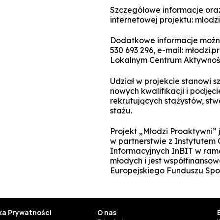
Szczegółowe informacje oraz
internetowej projektu: mlodzi
Dodatkowe informacje można
530 693 296, e-mail: młodzi
Lokalnym Centrum Aktywności
Udział w projekcie stanowi 
nowych kwalifikacji i podjęc
rekrutujących stażystów, st
stażu.
Projekt „Młodzi Proaktywni
w partnerstwie z Instytutem 
Informacyjnych InBIT w rama
młodych i jest współfinanso
Europejskiego Funduszu Spo
yka Prywatności
O nas