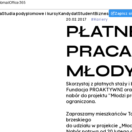
bmail
Office 365
a
Studia podyplomowe i kursy
Kandydat
Student
Biznes
Zapisz si
20.02.2017
#Kariery
PŁATNE
PRACA
MŁODY
Skorzystaj z płatnych staży i
Fundacja PROAKTYWNI oraz In
nabór do projektu "Młodzi pr
ograniczona.
Zapraszamy mieszkańców Ta
brzeskiego
do udziału w projekcie „Młod
Nabór potrwa od 20 lutego d