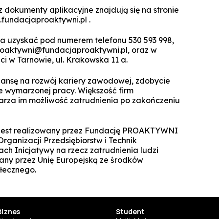
Technologie cyfrowe w marketingu
 dokumenty aplikacyjne znajdują się na stronie
Manager Projektów AI
.fundacjaproaktywni.pl .
Marketing i social media
Lean Sigma Academy
 uzyskać pod numerem telefonu 530 593 998,
AI w kreacji i komunikacji cyfrowej
.proaktywni@fundacjaproaktywni.pl, oraz w
Manager Industry 4.0
 w Tarnowie, ul. Krakowska 11 a.
TPM Champion - Utrzymanie ruc
szansę na rozwój kariery zawodowej, zdobycie
prak
ie wymarzonej pracy. Większość firm
Manager jakości i bezpieczeń
warza im możliwość zatrudnienia po zakończeniu
żywn
Manager Planowania i Zarządz
” jest realizowany przez Fundację PROAKTYWNI
Produ
Organizacji Przedsiębiorstw i Technik
ch Inicjatywy na rzecz zatrudnienia ludzi
wany przez Unię Europejską ze środków
łecznego.
Biznes
Student
SUSZI