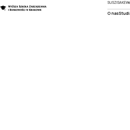
SUSZI
SAKE
We
O nas
Studi