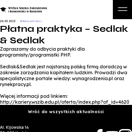
26.03.2013
#Aktualności
Płatna praktyka – Sedlak
O nas
& Sedlak
Studia
Zapraszamy do odbycia praktyki dla
Studia podyplomowe i kursy
programisty/programistki PHP.
Kandydat
Sedlak&Sedlak jest najstarszą polską firmą doradczą w
zakresie zarządzania kapitałem ludzkim. Prowadzi dwa
Student
specjalistyczne portale wiedzy: wynagrodzenia.pl oraz
rynekpracy.pl.
Biznes
Więcej informacji pod linkiem:
Zapisz się na studia
http://kariery.wszib.edu.pl/oferta/index.php?of_id=4620
Wróć do wszystkich aktualności
Al. Kijowska 14