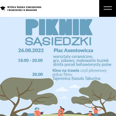
O nas
Studia
Studia podyplomowe i kursy
Kandydat
Student
Biznes
Zapisz się na studia