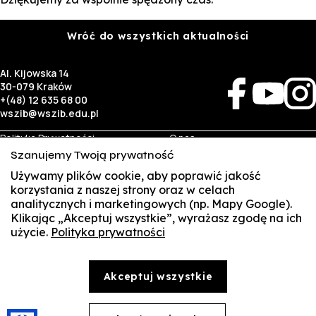
Wróć do wszystkich aktualności
Al. Kijowska 14
30-079 Kraków
+(48) 12 635 68 00
wszib@wszib.edu.pl
Polityka Prywatności
O nas
RODO
Rekrutacja
Szanujemy Twoją prywatność
BIP
Studia
Używamy plików cookie, aby poprawić jakość
Identyfikacja wizualna
Kontakt
korzystania z naszej strony oraz w celach
analitycznych i marketingowych (np. Mapy Google).
Biznes
Student
Klikając „Akceptuj wszystkie”, wyrażasz zgodę na ich
Wynajem sal
Multis Multum
użycie.
Polityka prywatności
SUSZI
Targi pracy
Biblioteka
Samorząd
SAKE
© Copyright by Wyższa Szkoła Zarządzania i Bankowości w Krakowie (WSZIB)
Akceptuj wszystkie
Treści zawarte na stronie www.wszib.edu.pl oraz jej podstronach stanowią, o ile nie wskazano
Webmail
inaczej, utwory w rozumieniu właściwych przepisów, do których prawa majątkowe autorskie
przysługują WSZIB. Bez uprzedniej zgody WSZIB zabrania się w stosunku do tych treści oraz ich
części: kopiowania, reprodukowania, modyfikowania, dystrybuowania, publikowania,
Office 365