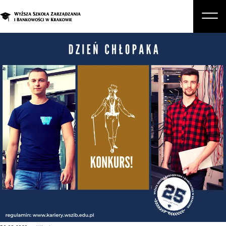
O nas
Studia
Studia podyplomowe i kursy
Kandydat
Student
Biznes
Zapisz się na studia