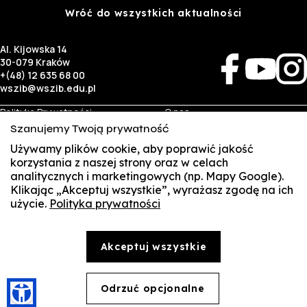
Wróć do wszystkich aktualności
Al. Kijowska 14
30-079 Kraków
+(48) 12 635 68 00
wszib@wszib.edu.pl
Polityka Prywatności
O nas
RODO
Rekrutacja
Szanujemy Twoją prywatność
BIP
Studia
Używamy plików cookie, aby poprawić jakość
Identyfikacja wizualna
Kontakt
korzystania z naszej strony oraz w celach
analitycznych i marketingowych (np. Mapy Google).
Biznes
Student
Klikając „Akceptuj wszystkie”, wyrażasz zgodę na ich
Wynajem sal
Multis Multum
użycie.
Polityka prywatności
SUSZI
Targi pracy
Biblioteka
Samorząd
SAKE
© Copyright by Wyższa Szkoła Zarządzania i Bankowości w Krakowie (WSZIB)
Akceptuj wszystkie
Treści zawarte na stronie www.wszib.edu.pl oraz jej podstronach stanowią, o ile nie wskazano
Webmail
inaczej, utwory w rozumieniu właściwych przepisów, do których prawa majątkowe autorskie
przysługują WSZIB. Bez uprzedniej zgody WSZIB zabrania się w stosunku do tych treści oraz ich
części: kopiowania, reprodukowania, modyfikowania, dystrybuowania, publikowania,
Office 365
wyświetlania, utrwalania oraz wykorzystywania w jakiejkolwiek innej formie. Ograniczenia
Odrzuć opcjonalne
🍪
powyższe nie dotyczą dozwolonego użytku osobistego.