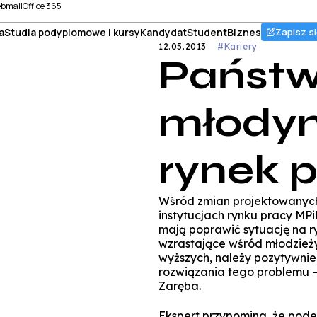
bmail
Office 365
a
Studia podyplomowe i kursy
Kandydat
Student
Biznes
Zapisz si
12.05.2013
#Kariery
Państ
młodym
rynek 
Wśród zmian projektowanych 
instytucjach rynku pracy MPi
mają poprawić sytuację na r
wzrastające wśród młodzież
wyższych, należy pozytywnie 
rozwiązania tego problemu
Zaręba.
Ekspert przypomina, że podej