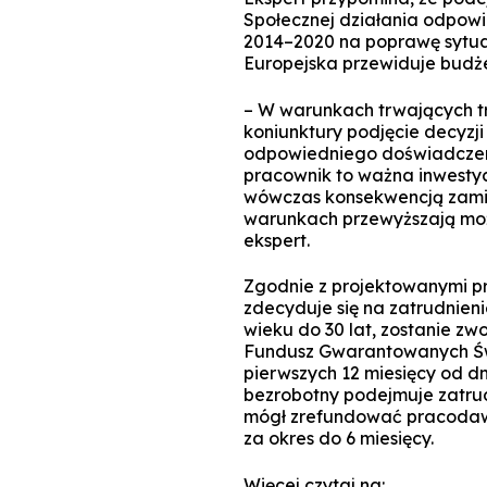
Społecznej działania odpow
2014–2020 na poprawę sytuac
Europejska przewiduje budże
– W warunkach trwających t
koniunktury podjęcie decyzji
odpowiedniego doświadczeni
pracownik to ważna inwestycj
wówczas konsekwencją zamia
warunkach przewyższają moż
ekspert.
Zgodnie z projektowanymi pr
zdecyduje się na zatrudnien
wieku do 30 lat, zostanie zw
Fundusz Gwarantowanych Św
pierwszych 12 miesięcy od dn
bezrobotny podejmuje zatrudn
mógł zrefundować pracodawc
za okres do 6 miesięcy.
Więcej czytaj na: