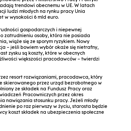
Specjalista ds. Cyberbezpieczeńst
Komunikacja i psychologia w bizn
iadają trendowi obecnemu w UE. W latach
Biuro Promocji i Przedsiębior
Technologie cyfrowe w rachunkowoś
Zarządzanie zmianą dla liderów
ji ludzi młodych na rynku pracy Unia
Koło Naukowe Debat WSZiB
Konferencje WSZiB w Krakowie
Psychologia cyfrowa i komunika
Executive Cybersecurity, AI & Di
t w wysokości 6 mld euro.
Mikropoświadc
Governance in Ban
środowisku on
Controlling i audyt finansowy
Koło Naukowe Nowych Mediów
rudności gospodarczych i niepewnej
Darmowe kur
Manager HR
Cisco Networking Academy
Rachunkowość przedsiębiors
WSZiB gra z WOŚP do końca świata i 
 o zatrudnieniu osoby, która nie posiada
obsługa biur rachunko
Biznes i zarządzanie
a, wiąże się ze sporym ryzykiem. Nowy
Studencka Sesja Naukowa
a – jeśli bowiem wybór okaże się nietrafny,
Prawo dla managerów IT i liderów b
Zarządzanie
st zysku są koszty, które w obecnych
Konkurs Marketplace
cyfr
Informatyka stosowana
liwości większości pracodawców – twierdzi
Technologie informatyczne i wizuali
Coaching
danych w bizn
Technologie informatyczne w Big Da
Zapytaj WSZiB
zez resort rozwiązaniami, pracodawca, który
Zarządzanie zasobami ludzkimi
Executive Leadership & Strategic P
Software engineering i prod
ie skierowanego przez urząd bezrobotnego w
Management in Ban
oprogramow
olniony ze składek na Fundusz Pracy oraz
Zarządzanie przedsiębiorstwem
iadczeń Pracowniczych przez okres
Doradztwo podatkowe
ia nawiązania stosunku pracy. Jeżeli młody
Logistyka w przedsiębiorstwie
ienie po raz pierwszy w życiu, starosta będzie
y koszt składek na ubezpieczenia społeczne
Studia z partnerem LUQAM
Marketing cyfrowy
Automotive Quality Expert