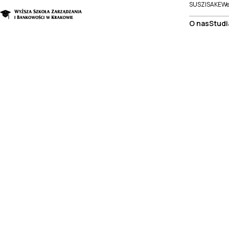
SUSZI
SAKE
We
O nas
Studi