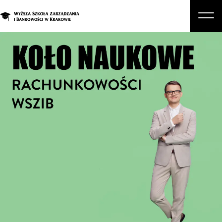
O nas
Studia
Studia podyplomowe i kursy
Kandydat
Student
Biznes
Zapisz się na studia