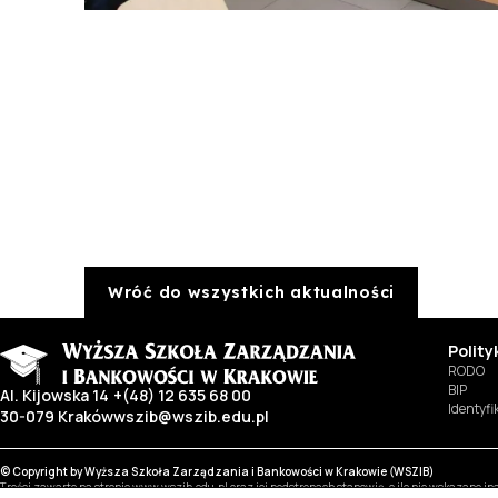
Wróć do wszystkich aktualności
Polit
RODO
BIP
Al. Kijowska 14
+(48) 12 635 68 00
Identyf
30-079 Kraków
wszib@wszib.edu.pl
© Copyright by Wyższa Szkoła Zarządzania i Bankowości w Krakowie (WSZIB)
Treści zawarte na stronie www.wszib.edu.pl oraz jej podstronach stanowią, o ile nie wskazano 