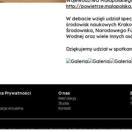
Województwa Małopolskiego. 
http://powietrze.malopolsk
W debacie wzięli udział spec
środowisk naukowych Krakowa
Środowiska, Narodowego Fu
Wodnej oraz wiele innych os
Dziękujemy udział w spotkan
yka Prywatności
O nas
Rekrutacja
W
Studia
T
ikacja wizualna
Kontakt
inaczej, utwory w rozumieniu właściwych przepisów, do których prawa majątkowe autorskie przys