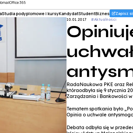
bmail
Office 365
a
Studia podyplomowe i kursy
Kandydat
Student
Biznes
Zapisz si
10.01.2017
#Aktualności
Opiniu
uchwa
antys
RadaNaukowa PKE oraz Rekt
któraodbyła się 9 stycznia 20
Zarządzania i Bankowości w K
Tematem spotkania było „Po
Opinia o uchwale antysmogo
Debata odbyła się w przede