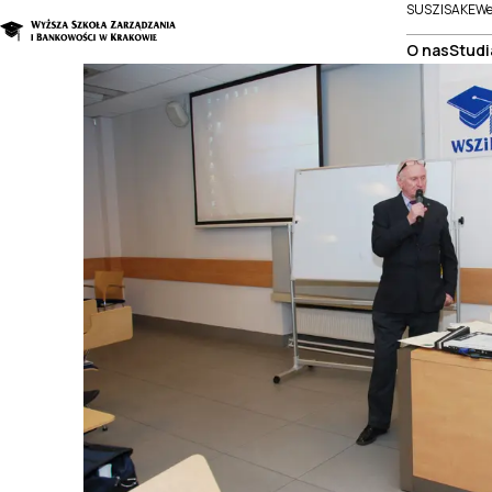
SUSZI
SAKE
We
O nas
Studi